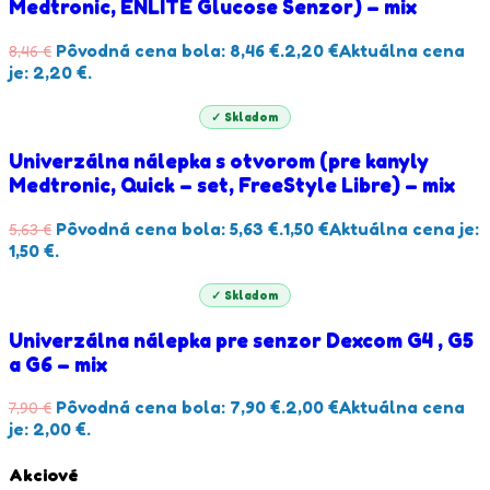
Medtronic, ENLITE Glucose Senzor) – mix
Pôvodná cena bola: 8,46 €.
2,20
€
Aktuálna cena
8,46
€
je: 2,20 €.
✓ Skladom
Univerzálna nálepka s otvorom (pre kanyly
Medtronic, Quick – set, FreeStyle Libre) – mix
Pôvodná cena bola: 5,63 €.
1,50
€
Aktuálna cena je:
5,63
€
1,50 €.
✓ Skladom
Univerzálna nálepka pre senzor Dexcom G4 , G5
a G6 – mix
Pôvodná cena bola: 7,90 €.
2,00
€
Aktuálna cena
7,90
€
je: 2,00 €.
Akciové