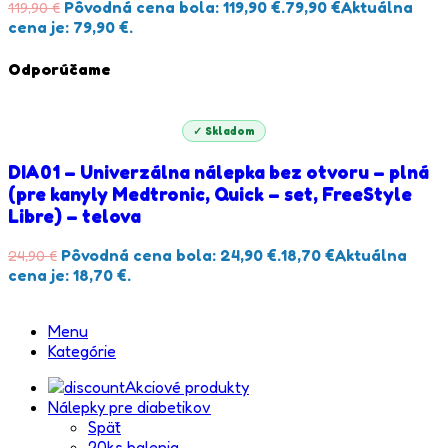
Pôvodná cena bola: 119,90 €.
79,90
€
Aktuálna
119,90
€
cena je: 79,90 €.
Odporúčame
✓ Skladom
DIA01 – Univerzálna nálepka bez otvoru – plná
(pre kanyly Medtronic, Quick – set, FreeStyle
Libre) – telova
Pôvodná cena bola: 24,90 €.
18,70
€
Aktuálna
24,90
€
cena je: 18,70 €.
Menu
Kategórie
Akciové produkty
Nálepky pre diabetikov
Späť
20ks balenia