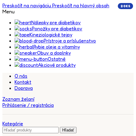
Preskočiť na navigáciu
Preskočiť na hlavný obsah
20KS
5KS
5KS
5KS
Menu
Nálepky pre diabetikov
Ponožky pre diabetikov
Kineziologické tejpy
Prístroje a príslušenstvo
Rybie oleje a vitamíny
Obuv a doplnky
Ostatné
Akciové produkty
O nás
Kontakt
Doprava
Zoznam želaní
Prihlásenie / registrácia
Kategórie
Hľadať