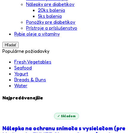
Nálepky pre diabetikov
20ks balenia
5ks balenia
Ponožky pre diabetikov
Prístroje a príslušenstvo
Rybie oleje a vitamíny
Hľadať
Populárne požiadavky
Fresh Vegetables
Seafood
Yogurt
Breads & Buns
Water
Najpredávanejšie
✓ Skladom
Nálepka na ochranu snímača s vysielačom (pre