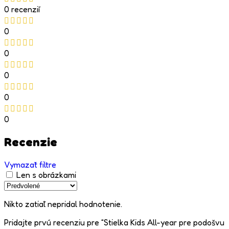
0 recenzií
0
0
0
0
0
Recenzie
Vymazať filtre
Len s obrázkami
Nikto zatiaľ nepridal hodnotenie.
Pridajte prvú recenziu pre “Stielka Kids All-year pre podošvu