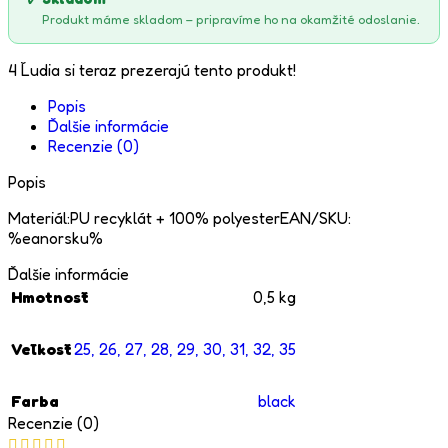
Produkt máme skladom – pripravíme ho na okamžité odoslanie.
4
Ľudia si teraz prezerajú tento produkt!
Popis
Ďalšie informácie
Recenzie (0)
Popis
Materiál:PU recyklát + 100% polyesterEAN/SKU:
%eanorsku%
Ďalšie informácie
Hmotnosť
0,5 kg
Veľkosť
25
,
26
,
27
,
28
,
29
,
30
,
31
,
32
,
35
Farba
black
Recenzie (0)