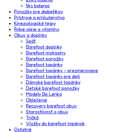
5ks balenia
Ponožky pre diabetikov
Prístroje a príslušenstvo
Kineziologické tejpy
Rybie oleje a vitamíny
Obuv a doplnky
Späť
Barefoot doplnky
Barefoot mokasíny
Barefoot ponožky
Barefoot topánky
Barefoot topánky – presmerovane
Barefoot topánky pre deti
Dámske barefoot topánky
Detské barefoot ponožky
Modely Be Lenka
Oblečenie
Recovery barefoot obuv
Starostlivosť o obuv
Tričká
Vložky do barefoot topánok
Ostatné