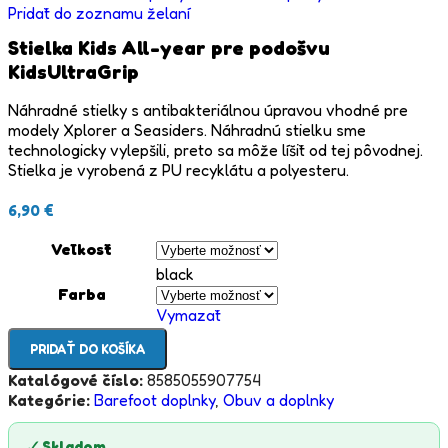
Pridať do zoznamu želaní
Stielka Kids All-year pre podošvu
KidsUltraGrip
Náhradné stielky s antibakteriálnou úpravou vhodné pre
modely Xplorer a Seasiders. Náhradnú stielku sme
technologicky vylepšili, preto sa môže líšiť od tej pôvodnej.
Stielka je vyrobená z PU recyklátu a polyesteru.
6,90
€
Veľkosť
black
Farba
Vymazať
PRIDAŤ DO KOŠÍKA
Katalógové číslo:
8585055907754
Kategórie:
Barefoot doplnky
,
Obuv a doplnky
✓
Skladom