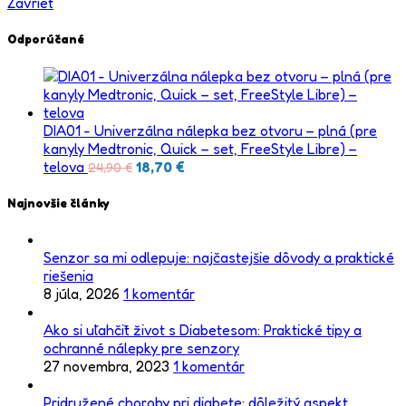
Zavrieť
Odporúčané
DIA01 - Univerzálna nálepka bez otvoru – plná (pre
kanyly Medtronic, Quick – set, FreeStyle Libre) –
telova
18,70
€
24,90
€
Najnovšie články
Senzor sa mi odlepuje: najčastejšie dôvody a praktické
riešenia
8 júla, 2026
1 komentár
Ako si uľahčiť život s Diabetesom: Praktické tipy a
ochranné nálepky pre senzory
27 novembra, 2023
1 komentár
Pridružené choroby pri diabete: dôležitý aspekt