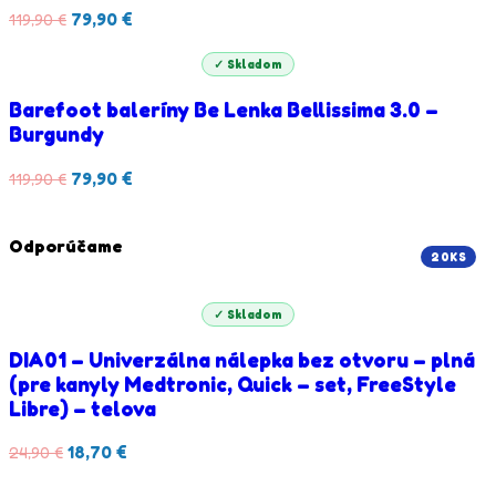
79,90
€
119,90
€
✓ Skladom
Barefoot baleríny Be Lenka Bellissima 3.0 –
Burgundy
79,90
€
119,90
€
Odporúčame
20KS
✓ Skladom
DIA01 – Univerzálna nálepka bez otvoru – plná
(pre kanyly Medtronic, Quick – set, FreeStyle
Libre) – telova
18,70
€
24,90
€