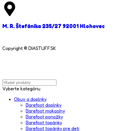
M. R. Štefánika 235/27 92001 Hlohovec
Copyright © DIASTUFF.SK
Vyberte kategóriu
Obuv a doplnky
Barefoot doplnky
Barefoot mokasíny
Barefoot ponožky
Barefoot topánky
Barefoot topánky pre deti