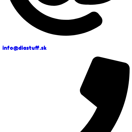
info@diastuff.sk