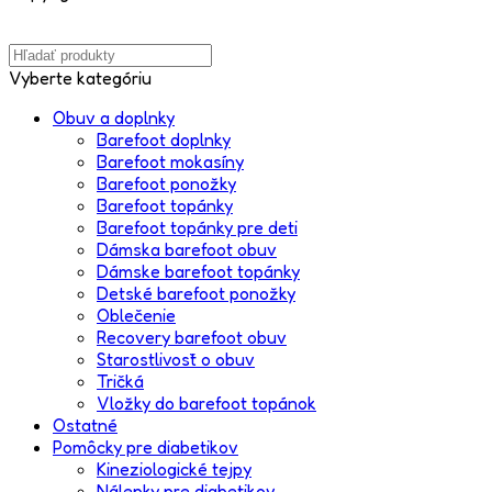
Vyberte kategóriu
Obuv a doplnky
Barefoot doplnky
Barefoot mokasíny
Barefoot ponožky
Barefoot topánky
Barefoot topánky pre deti
Dámska barefoot obuv
Dámske barefoot topánky
Detské barefoot ponožky
Oblečenie
Recovery barefoot obuv
Starostlivosť o obuv
Tričká
Vložky do barefoot topánok
Ostatné
Pomôcky pre diabetikov
Kineziologické tejpy
Nálepky pre diabetikov