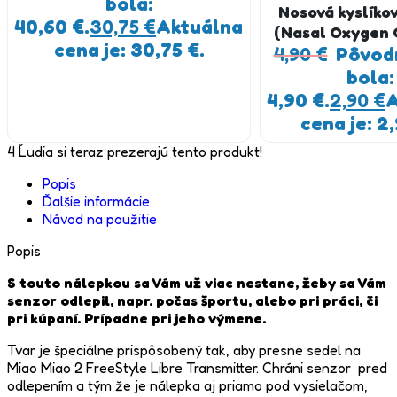
bola:
Nosová kyslíko
40,60 €.
30,75
€
Aktuálna
(Nasal Oxygen 
cena je: 30,75 €.
4,90
pre dospelých
€
Pôvod
lekársky si
bola:
4,90 €.
2,90
€
A
cena je: 2,
4
Ľudia si teraz prezerajú tento produkt!
Popis
Ďalšie informácie
Návod na použitie
Popis
S touto nálepkou sa Vám už viac nestane, žeby sa Vám
senzor odlepil, napr. počas športu, alebo pri práci, či
pri kúpaní. Prípadne pri jeho výmene.
Tvar je špeciálne prispôsobený tak, aby presne sedel na
Miao Miao 2 FreeStyle Libre Transmitter. Chráni senzor pred
odlepením a tým že je nálepka aj priamo pod vysielačom,