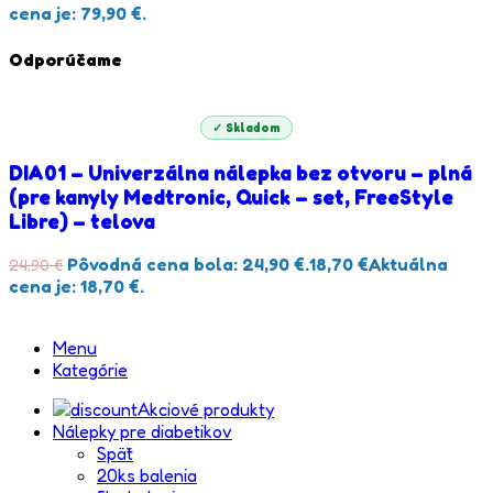
cena je: 79,90 €.
Odporúčame
✓ Skladom
DIA01 – Univerzálna nálepka bez otvoru – plná
(pre kanyly Medtronic, Quick – set, FreeStyle
Libre) – telova
Pôvodná cena bola: 24,90 €.
18,70
€
Aktuálna
24,90
€
cena je: 18,70 €.
Menu
Kategórie
Akciové produkty
Nálepky pre diabetikov
Späť
20ks balenia