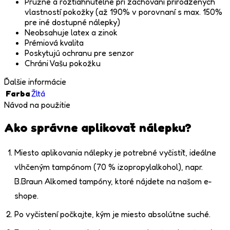
Pružné a roztiahnuteľné pri zachovaní prirodzených
vlastností pokožky (až 190% v porovnaní s max. 150%
pre iné dostupné nálepky)
Neobsahuje latex a zinok
Prémiová kvalita
Poskytujú ochranu pre senzor
Chráni Vašu pokožku
Ďalšie informácie
Farba
Žltá
Návod na použitie
Ako správne aplikovať nálepku?
Miesto aplikovania nálepky je potrebné vyčistiť, ideálne
vlhčeným tampónom (70 % izopropylalkohol), napr.
B.Braun Alkomed tampóny, ktoré nájdete na našom e-
shope.
Po vyčistení počkajte, kým je miesto absolútne suché.