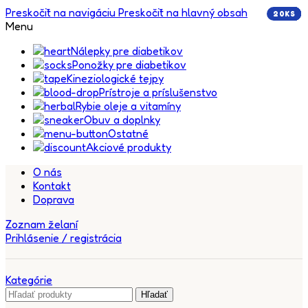
Preskočiť na navigáciu
Preskočiť na hlavný obsah
20KS
5KS
5KS
5KS
5KS
5KS
5KS
5KS
5KS
5KS
5KS
Menu
Nálepky pre diabetikov
Ponožky pre diabetikov
Kineziologické tejpy
Prístroje a príslušenstvo
Rybie oleje a vitamíny
Obuv a doplnky
Ostatné
Akciové produkty
O nás
Kontakt
Doprava
Zoznam želaní
Prihlásenie / registrácia
Kategórie
Hľadať