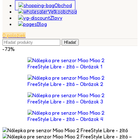
Obchod
Veľkoobchod
Zľavy
Blog
0
položiek
Hľadať
-73%