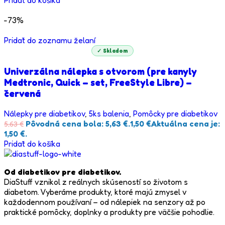
Pridať do košíka
-73%
Pridať do zoznamu želaní
✓ Skladom
Univerzálna nálepka s otvorom (pre kanyly
Medtronic, Quick – set, FreeStyle Libre) –
červená
Nálepky pre diabetikov
,
5ks balenia
,
Pomôcky pre diabetikov
Pôvodná cena bola: 5,63 €.
1,50
€
Aktuálna cena je:
5,63
€
1,50 €.
Pridať do košíka
Od diabetikov pre diabetikov.
DiaStuff vznikol z reálnych skúseností so životom s
diabetom. Vyberáme produkty, ktoré majú zmysel v
každodennom používaní – od nálepiek na senzory až po
praktické pomôcky, doplnky a produkty pre väčšie pohodlie.