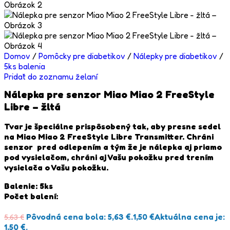
Domov
/
Pomôcky pre diabetikov
/
Nálepky pre diabetikov
/
5ks balenia
Pridať do zoznamu želaní
Nálepka pre senzor Miao Miao 2 FreeStyle
Libre – žltá
Tvar je špeciálne prispôsobený tak, aby presne sedel
na Miao Miao 2 FreeStyle Libre Transmitter. Chráni
senzor pred odlepením a tým že je nálepka aj priamo
pod vysielačom, chráni aj Vašu pokožku pred trením
vysielača o Vašu pokožku.
Balenie: 5ks
Počet balení:
Pôvodná cena bola: 5,63 €.
1,50
€
Aktuálna cena je:
5,63
€
1,50 €.