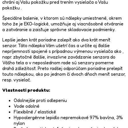
chráni aj Vašu pokožku pred trením vysielača o Vašu
pokožku .
Špeciálne balenie, v ktorom sú nálepky umiestnené, okrem
toho že je EKO-logické, umožňuje aj viacnásobné otváranie
a zatváranie a zaisťuje správne skladovacie podmienky.
Lepšie jeden krát poriadne zalepiť ako dva krát meniť
senzor. Táto nálepka Vám ušetrí čas a určite aj ďalšie
nepríjemnosti spojené s prípadnou výmenou vysielača ako ,
napr. zbytočné ďalšie, invazívne zavádzanie senzora do
Vášho tela a v neposlednom rade sú senzory pomerne
drahá záležitosť. Preto radšej odporúčam poriadne prelepiť
touto nálepkou, ako po jednom či dvoch dňoch meniť senzor,
resp. vysielač.
Vlastnosti produktu:
Odolnejšie proti odlepeniu
Vode odolné
Flexibilné / elastické
Hypoalergénne lepidlo nepremokavé 97% bavlna, 3%
nylon