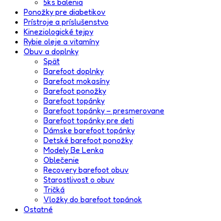
5ks balenia
Ponožky pre diabetikov
Prístroje a príslušenstvo
Kineziologické tejpy
Rybie oleje a vitamíny
Obuv a doplnky
Späť
Barefoot doplnky
Barefoot mokasíny
Barefoot ponožky
Barefoot topánky
Barefoot topánky – presmerovane
Barefoot topánky pre deti
Dámske barefoot topánky
Detské barefoot ponožky
Modely Be Lenka
Oblečenie
Recovery barefoot obuv
Starostlivosť o obuv
Tričká
Vložky do barefoot topánok
Ostatné