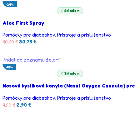
-24%
✓ Skladom
Aloe First Spray
Pomôcky pre diabetikov
,
Prístroje a príslušenstvo
30,75
€
40,60
€
PRIDAŤ DO KOŠÍKA
Pridať do zoznamu želaní
-41%
✓ Skladom
Nosová kyslíková kanyla (Nasal Oxygen Cannula) pre
dospelých – mäkký lekársky silikón
Pomôcky pre diabetikov
,
Prístroje a príslušenstvo
2,90
€
4,90
€
PRIDAŤ DO KOŠÍKA