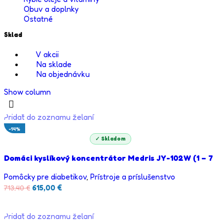
Obuv a doplnky
Ostatné
Sklad
V akcii
Na sklade
Na objednávku
Show column
Pridať do zoznamu želaní
-14%
✓ Skladom
Domáci kyslíkový koncentrátor Medris JY-102W (1 – 7
l/min)
Pomôcky pre diabetikov
,
Prístroje a príslušenstvo
615,00
€
713,40
€
PRIDAŤ DO KOŠÍKA
Pridať do zoznamu želaní