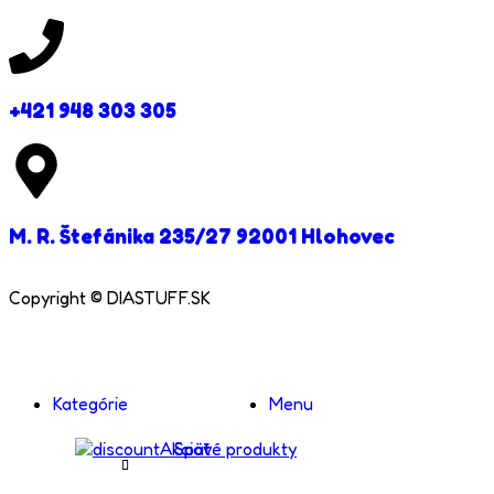
+421 948 303 305
M. R. Štefánika 235/27 92001 Hlohovec
Copyright © DIASTUFF.SK
Kategórie
Menu
Akciové produkty
Späť
Späť