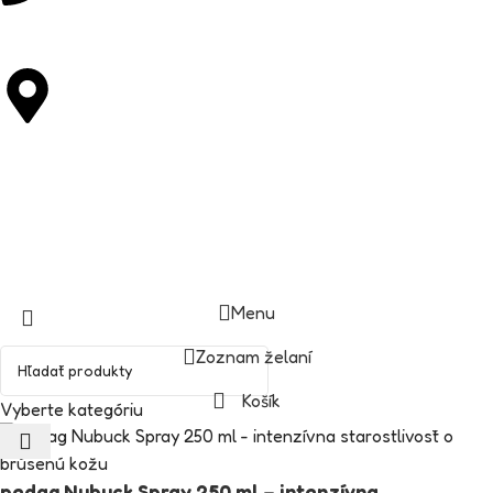
+421 948 303 305
M. R. Štefánika 235/27 92001 Hlohovec
Copyright © DIASTUFF.SK
Menu
Zoznam želaní
Košík
Vyberte kategóriu
pedag Nubuck Spray 250 ml – intenzívna