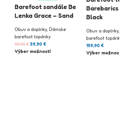
Barefoot sandále Be
Barebarics Evo
Lenka Grace – Sand
Black
Obuv a doplnky
,
Dámske
Obuv a doplnky
,
Dám
barefoot topánky
barefoot topánky
39,90
€
99,90
€
159,90
€
Výber možností
Výber možností