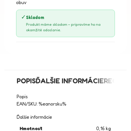
obuv
✓
Skladom
Produkt máme skladom – pripravíme ho na
okamžité odoslanie.
POPIS
ĎALŠIE INFORMÁCIE
RECENZI
Popis
EAN/SKU: %eanorsku%
Ďalšie informácie
Hmotnosť
0,16 kg