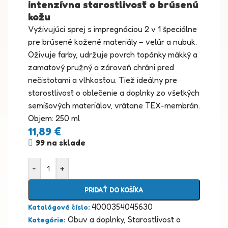
intenzívna starostlivosť o brúsenú
kožu
Vyživujúci sprej s impregnáciou 2 v 1 špeciálne
pre brúsené kožené materiály – velúr a nubuk.
Oživuje farby, udržuje povrch topánky mäkký a
zamatový pružný a zároveň chráni pred
nečistotami a vlhkosťou. Tiež ideálny pre
starostlivosť o oblečenie a doplnky zo všetkých
semišových materiálov, vrátane TEX-membrán.
Objem: 250 ml
11,89
€
99 na sklade
-
+
PRIDAŤ DO KOŠÍKA
4000354045630
Katalógové číslo:
Obuv a doplnky
,
Starostlivosť o
Kategórie: