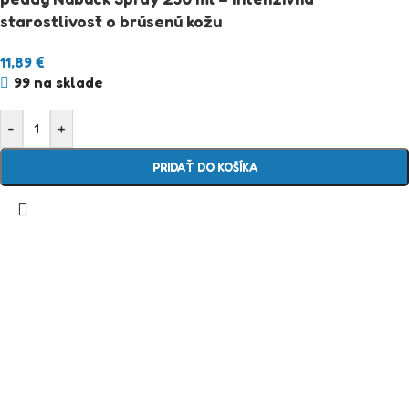
starostlivosť o brúsenú kožu
11,89
€
99 na sklade
-
+
PRIDAŤ DO KOŠÍKA