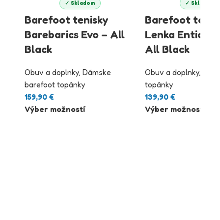
✓ Skladom
✓ Skladom
Barefoot tenisky
Barefoot topá
Barebarics Evo – All
Lenka Entice N
Black
All Black
Obuv a doplnky
,
Dámske
Obuv a doplnky
,
Bare
barefoot topánky
topánky
159,90
€
139,90
€
Výber možností
Výber možností