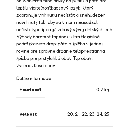
obúvaniereflexné prvky na pútku a päte pre
lepšiu viditeľnosťkapsový jazyk, ktorý
zabraňuje vniknutiu nečistôt a snehudezén
navrhnutý tak, aby sa v ňom neusádzali
nečistotypodporujú zdravý vývoj detských nôh
Výhody barefoot topánok: ultra flexibilná
podrážkazero drop: päta a špička v jednej
rovine pre správne držanie telapriestranná
špička pre prstyľahká obuv Typ obuvi:
vychádzková obuv
Ďalšie informácie
Hmotnosť
0,7 kg
Veľkosť
20
,
21
,
22
,
23
,
24
,
25