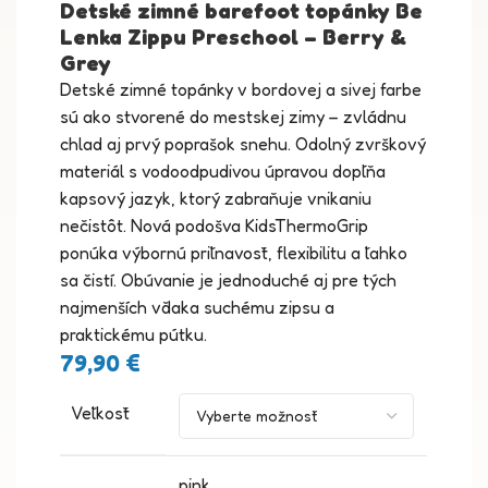
Detské zimné barefoot topánky Be
Lenka Zippu Preschool – Berry &
Grey
Detské zimné topánky v bordovej a sivej farbe
sú ako stvorené do mestskej zimy – zvládnu
chlad aj prvý poprašok snehu. Odolný zvrškový
materiál s vodoodpudivou úpravou dopĺňa
kapsový jazyk, ktorý zabraňuje vnikaniu
nečistôt. Nová podošva KidsThermoGrip
ponúka výbornú priľnavosť, flexibilitu a ľahko
sa čistí. Obúvanie je jednoduché aj pre tých
najmenších vďaka suchému zipsu a
praktickému pútku.
79,90
€
Veľkosť
pink