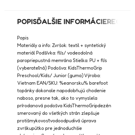
POPIS
ĎALŠIE INFORMÁCIE
RECENZI
Popis
Materiály a info: Zvršok: textil + syntetický
materiál Podšívka: flís/ vodeodolná
paropriepustná memrána Stielka: PU + flís
(vyberateľná) Podošva: KidsThermoGrip
Preschool/Kids/ Junior (guma) Výroba:
Vietnam EAN/SKU: %eanorsku% barefoot
topánky dokonale napodobňujú chodenie
naboso, presne tak, ako to vymyslela
prírodanová podošva KidsThermoGripdezén
smerovaný do všetkých strán zlepšuje
protišmykovosťvodoodpudivá úprava
zvrškupútko pre jednoduchšie