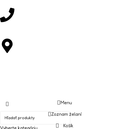
+421 948 303 305
M. R. Štefánika 235/27 92001 Hlohovec
Copyright © DIASTUFF.SK
Menu
Zoznam želaní
Košík
Vyberte kategóriu