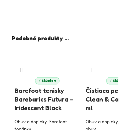
Podobné produkty ...
✓ Skladom
✓ Skladom
Barefoot tenisky
Čistiaca pena C
Barebarics Futura –
Clean & Care 
Iridescent Black
ml
Obuv a doplnky
,
Barefoot
Obuv a doplnky
,
Staro
topánky
obuv