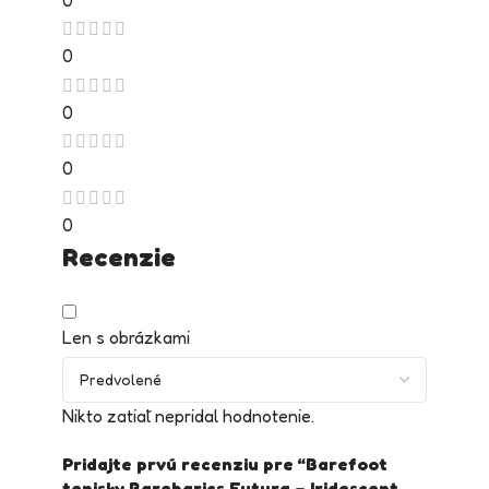
0
0
0
0
Recenzie
Len s obrázkami
Nikto zatiaľ nepridal hodnotenie.
Pridajte prvú recenziu pre “Barefoot
tenisky Barebarics Futura – Iridescent