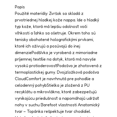
Popis
Použité materiály: Zvršok sa skladá z
prvotriednej hladkej kože nappa. Ide o hladký
typ kože, ktorá má lepšiu odolnosť voči
vlhkosti a ľahko sa ošetruje. Okrem toho sú
tenisky obohatené holografickými prvkami,
ktoré ich oživujú a posúvajú do inej
dimenziePodšívka je vyrobená z mimoriadne
príjemnej textílie na dotyk, ktorá má navyše
vysokú protioderovosťPodošva je zhotovená z
termoplastickej gumy. Dvojzložková podošva
CloudComfort je navrhnutá pre pohodlie a
celodenný pohybStielka je zložená z PU
recyklátu a mikrovlákna, ktoré zabezpečujú
vynikajúcu priedušnosť a napomáhajú udržať
nohy v suchu Barefoot vlastnosti Anatomický
tvar – Topánka rešpektuje tvar chodidiel.