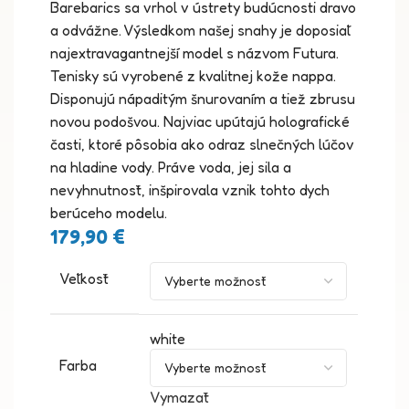
Barebarics sa vrhol v ústrety budúcnosti dravo
a odvážne. Výsledkom našej snahy je doposiaľ
najextravagantnejší model s názvom Futura.
Tenisky sú vyrobené z kvalitnej kože nappa.
Disponujú nápaditým šnurovaním a tiež zbrusu
novou podošvou. Najviac upútajú holografické
časti, ktoré pôsobia ako odraz slnečných lúčov
na hladine vody. Práve voda, jej sila a
nevyhnutnosť, inšpirovala vznik tohto dych
berúceho modelu.
179,90
€
Veľkosť
white
Farba
Vymazať