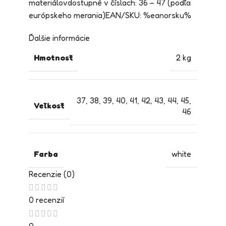
materiálovdostupné v číslach: 36 – 47 (podľa
európskeho merania)EAN/SKU: %eanorsku%
Ďalšie informácie
Hmotnosť
2 kg
37
,
38
,
39
,
40
,
41
,
42
,
43
,
44
,
45
,
Veľkosť
46
Farba
white
Recenzie (0)
0 recenzií
0