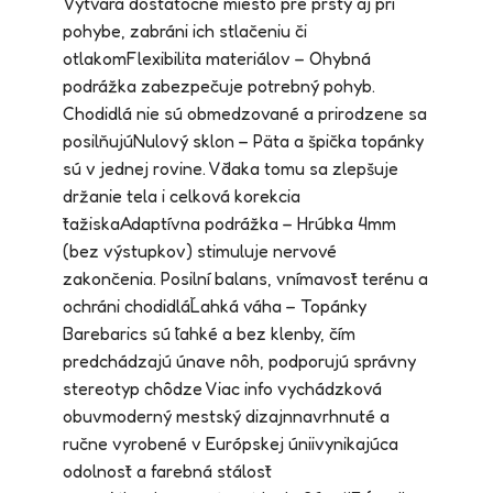
Vytvára dostatočné miesto pre prsty aj pri
pohybe, zabráni ich stlačeniu či
otlakomFlexibilita materiálov – Ohybná
podrážka zabezpečuje potrebný pohyb.
Chodidlá nie sú obmedzované a prirodzene sa
posilňujúNulový sklon – Päta a špička topánky
sú v jednej rovine. Vďaka tomu sa zlepšuje
držanie tela i celková korekcia
ťažiskaAdaptívna podrážka – Hrúbka 4mm
(bez výstupkov) stimuluje nervové
zakončenia. Posilní balans, vnímavosť terénu a
ochráni chodidláĽahká váha – Topánky
Barebarics sú ľahké a bez klenby, čím
predchádzajú únave nôh, podporujú správny
stereotyp chôdze Viac info vychádzková
obuvmoderný mestský dizajnnavrhnuté a
ručne vyrobené v Európskej úniivynikajúca
odolnosť a farebná stálosť