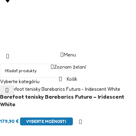
M. R. Štefánika 235/27 92001 Hlohovec
Copyright © DIASTUFF.SK
Menu
Zoznam želaní
Košík
Vyberte kategóriu
Barefoot tenisky Barebarics Futura – Iridescent
White
179,90
€
VYBERTE MOŽNOSTI