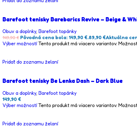
Pridať do zoznamu želaní
Barefoot tenisky Barebarics Revive – Beige & Wh
Obuv a doplnky
,
Barefoot topánky
Pôvodná cena bola: 149,90 €.
89,90
€
Aktuálna cena
149,90
€
Výber možností
Tento produkt má viacero variantov. Možnost
Pridať do zoznamu želaní
Barefoot tenisky Be Lenka Dash – Dark Blue
Obuv a doplnky
,
Barefoot topánky
149,90
€
Výber možností
Tento produkt má viacero variantov. Možnost
Pridať do zoznamu želaní