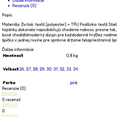
Ďalšie informácie
Recenzie (0)
Popis
Materiály: Zvršok: textil (polyester) + TPU Podšívka: textil
topánky dokonale napodobňujú chodenie naboso, presne tak, a
bosé chodidlámoderný dizajn pre každodenné hryBez nadmerk
špička v jednej rovine pre správne držanie telapriestranná š
Ďalšie informácie
Hmotnosť
0,8 kg
Veľkosť
26
,
27
,
28
,
29
,
30
,
31
,
32
,
33
,
34
Farba
pink
Recenzie (0)
0 recenzií
0