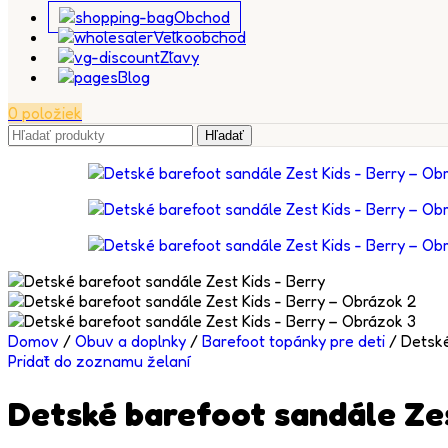
Obchod
Veľkoobchod
Zľavy
Blog
0
položiek
Hľadať
Domov
/
Obuv a doplnky
/
Barefoot topánky pre deti
/
Detské
Pridať do zoznamu želaní
Detské barefoot sandále Zes