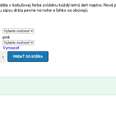
dále v bobuľovej farbe zvládnu každý letný deň naplno. Nová p
mu zipsu držia pevne na nohe a ľahko sa obúvajú.
pink
Vymazať
PRIDAŤ DO KOŠÍKA
+