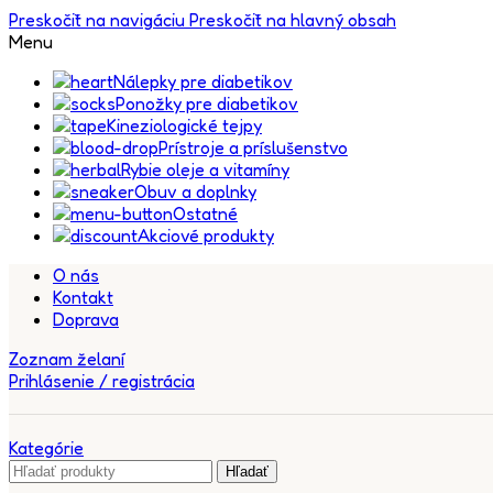
Preskočiť na navigáciu
Preskočiť na hlavný obsah
Menu
Nálepky pre diabetikov
Ponožky pre diabetikov
Kineziologické tejpy
Prístroje a príslušenstvo
Rybie oleje a vitamíny
Obuv a doplnky
Ostatné
Akciové produkty
O nás
Kontakt
Doprava
Zoznam želaní
Prihlásenie / registrácia
Kategórie
Hľadať