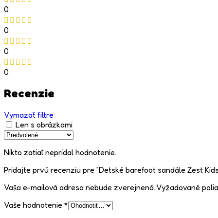
0
0
0
0
Recenzie
Vymazať filtre
Len s obrázkami
Nikto zatiaľ nepridal hodnotenie.
Pridajte prvú recenziu pre “Detské barefoot sandále Zest Kids
Vaša e-mailová adresa nebude zverejnená.
Vyžadované poli
Vaše hodnotenie
*