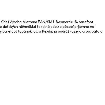
fort Kids) Výroba: Vietnam EAN/SKU: %eanorsku% barefoot
b detských nôhmäkká textilná stielka pôsobí príjemne na
refoot topánok: ultra flexibilná podrážkazero drop: päta a