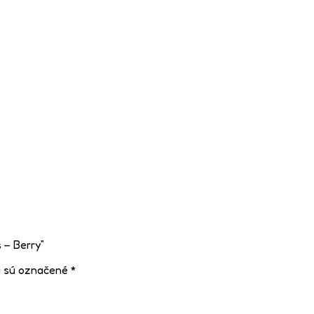
 – Berry”
a sú označené
*