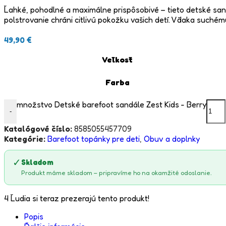
Ľahké, pohodlné a maximálne prispôsobivé – tieto detské san
polstrovanie chráni citlivú pokožku vašich detí. Vďaka suché
49,90
€
Veľkosť
Farba
množstvo Detské barefoot sandále Zest Kids - Berry
-
Katalógové číslo:
8585055457709
Kategórie:
Barefoot topánky pre deti
,
Obuv a doplnky
✓
Skladom
Produkt máme skladom – pripravíme ho na okamžité odoslanie.
4
Ľudia si teraz prezerajú tento produkt!
Popis