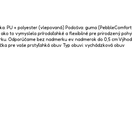
 Stielka: PU + polyester (vlepovaná) Podošva: guma (PebbleCom
ko to vymyslela prírodaľahké a flexibilné pre prirodzený pohy
u. Odporúčame bez nadmerku ev. nadmerok do 0,5 cm Výhody ba
pička pre vaše prstyľahká obuv Typ obuvi: vychádzková obuv