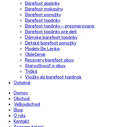
Barefoot doplnky
Barefoot mokasíny
Barefoot ponožky
Barefoot topánky
Barefoot topánky – presmerovane
Barefoot topánky pre deti
Dámske barefoot topánky
Detské barefoot ponožky
Modely Be Lenka
Oblečenie
Recovery barefoot obuv
Starostlivosť o obuv
Tričká
Vložky do barefoot topánok
Ostatné
Domov
Obchod
Veľkoobchod
Blog
O nás
Kontakt
Zoznam želaní