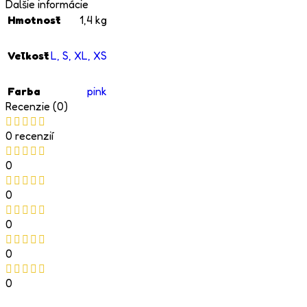
Ďalšie informácie
Hmotnosť
1,4 kg
Veľkosť
L
,
S
,
XL
,
XS
Farba
pink
Recenzie (0)
0 recenzií
0
0
0
0
0