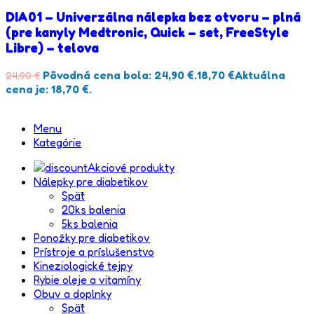
DIA01 – Univerzálna nálepka bez otvoru – plná
(pre kanyly Medtronic, Quick – set, FreeStyle
Libre) – telova
Pôvodná cena bola: 24,90 €.
18,70
€
Aktuálna
24,90
€
cena je: 18,70 €.
Menu
Kategórie
Akciové produkty
Nálepky pre diabetikov
Späť
20ks balenia
5ks balenia
Ponožky pre diabetikov
Prístroje a príslušenstvo
Kineziologické tejpy
Rybie oleje a vitamíny
Obuv a doplnky
Späť