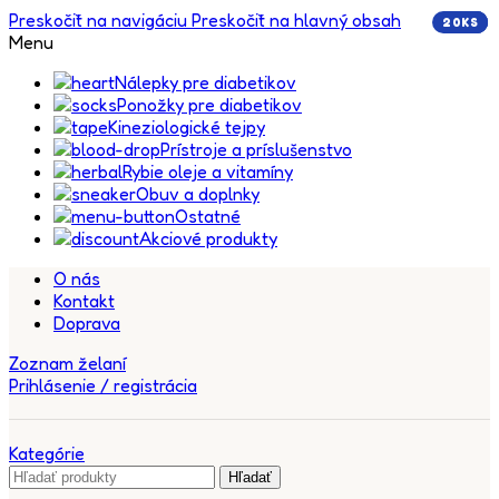
Preskočiť na navigáciu
Preskočiť na hlavný obsah
20KS
5KS
5KS
5KS
Menu
Nálepky pre diabetikov
Ponožky pre diabetikov
Kineziologické tejpy
Prístroje a príslušenstvo
Rybie oleje a vitamíny
Obuv a doplnky
Ostatné
Akciové produkty
O nás
Kontakt
Doprava
Zoznam želaní
Prihlásenie / registrácia
Kategórie
Hľadať