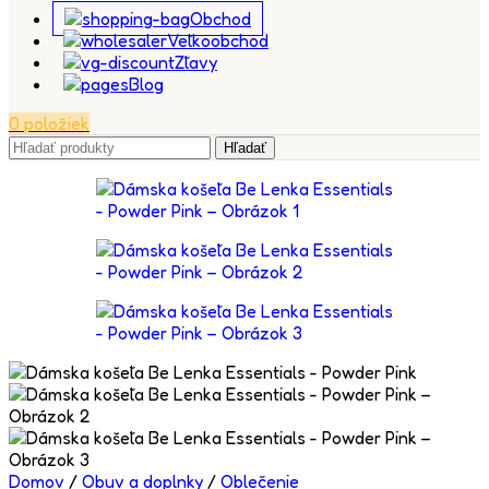
Obchod
Veľkoobchod
Zľavy
Blog
0
položiek
Hľadať
Domov
/
Obuv a doplnky
/
Oblečenie