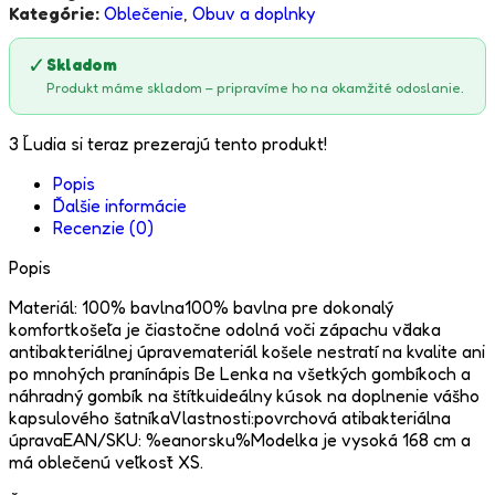
Kategórie:
Oblečenie
,
Obuv a doplnky
✓
Skladom
Produkt máme skladom – pripravíme ho na okamžité odoslanie.
3
Ľudia si teraz prezerajú tento produkt!
Popis
Ďalšie informácie
Recenzie (0)
Popis
Materiál: 100% bavlna100% bavlna pre dokonalý
komfortkošeľa je čiastočne odolná voči zápachu vďaka
antibakteriálnej úpravemateriál košele nestratí na kvalite ani
po mnohých pranínápis Be Lenka na všetkých gombíkoch a
náhradný gombík na štítkuideálny kúsok na doplnenie vášho
kapsulového šatníkaVlastnosti:povrchová atibakteriálna
úpravaEAN/SKU: %eanorsku%Modelka je vysoká 168 cm a
má oblečenú veľkosť XS.