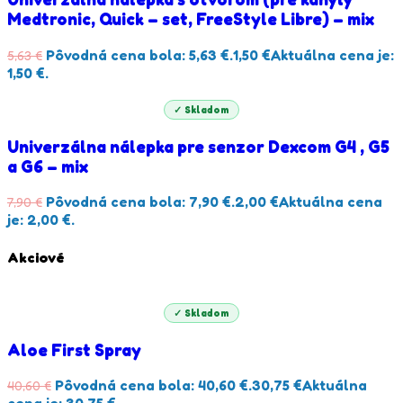
Medtronic, Quick – set, FreeStyle Libre) – mix
Pôvodná cena bola: 5,63 €.
1,50
€
Aktuálna cena je:
5,63
€
1,50 €.
✓ Skladom
Univerzálna nálepka pre senzor Dexcom G4 , G5
a G6 – mix
Pôvodná cena bola: 7,90 €.
2,00
€
Aktuálna cena
7,90
€
je: 2,00 €.
Akciové
✓ Skladom
Aloe First Spray
Pôvodná cena bola: 40,60 €.
30,75
€
Aktuálna
40,60
€