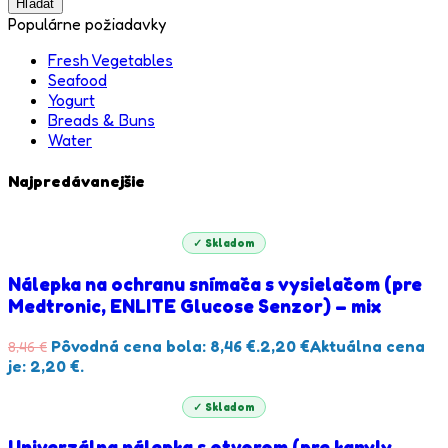
Hľadať
Populárne požiadavky
Fresh Vegetables
Seafood
Yogurt
Breads & Buns
Water
Najpredávanejšie
✓ Skladom
Nálepka na ochranu snímača s vysielačom (pre
Medtronic, ENLITE Glucose Senzor) – mix
Pôvodná cena bola: 8,46 €.
2,20
€
Aktuálna cena
8,46
€
je: 2,20 €.
✓ Skladom
Univerzálna nálepka s otvorom (pre kanyly