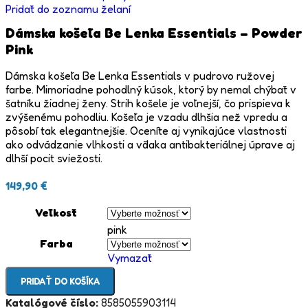
Pridať do zoznamu želaní
Dámska košeľa Be Lenka Essentials – Powder
Pink
Dámska košeľa Be Lenka Essentials v pudrovo ružovej
farbe. Mimoriadne pohodlný kúsok, ktorý by nemal chýbať v
šatníku žiadnej ženy. Strih košele je voľnejší, čo prispieva k
zvýšenému pohodliu. Košeľa je vzadu dlhšia než vpredu a
pôsobí tak elegantnejšie. Oceníte aj vynikajúce vlastnosti
ako odvádzanie vlhkosti a vďaka antibakteriálnej úprave aj
dlhší pocit sviežosti.
149,90
€
Veľkosť
pink
Farba
Vymazať
PRIDAŤ DO KOŠÍKA
Katalógové číslo:
8585055903114