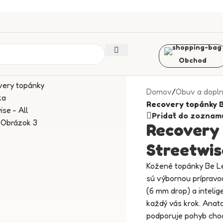
Obchod
Domov
/
Obuv a dopl
Recovery topánky B
Pridať do zoznam
Recovery
Streetwis
Kožené topánky Be Le
sú výbornou prípravo
(6 mm drop) a inteli
každý vás krok. Anat
podporuje pohyb chod