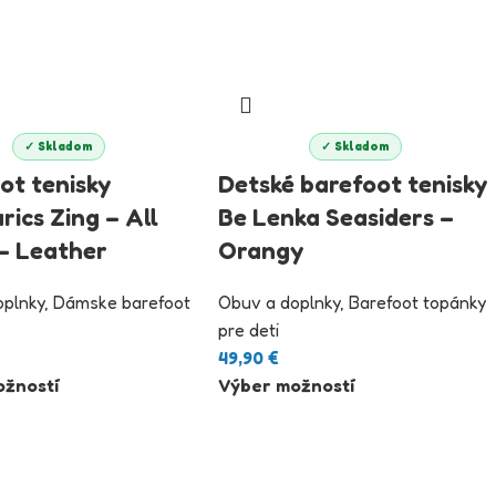
✓ Skladom
✓ Skladom
ot tenisky
Detské barefoot tenisky
rics Zing – All
Be Lenka Seasiders –
– Leather
Orangy
oplnky
,
Dámske barefoot
Obuv a doplnky
,
Barefoot topánky
pre deti
49,90
€
žností
Výber možností