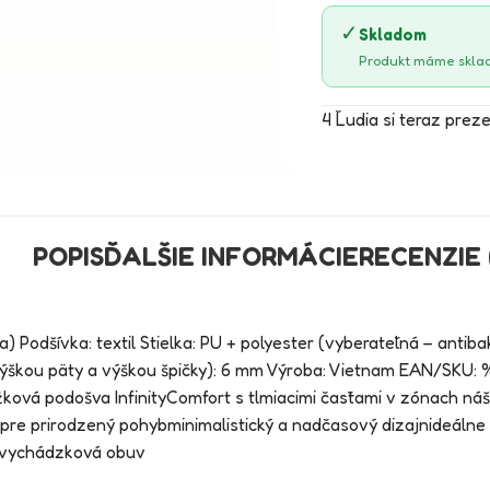
✓
Skladom
Produkt máme sklad
4
Ľudia si teraz prez
POPIS
ĎALŠIE INFORMÁCIE
RECENZIE 
a) Podšívka: textil Stielka: PU + polyester (vyberateľná – antib
ýškou päty a výškou špičky): 6 mm Výroba: Vietnam EAN/SKU
ová podošva InfinityComfort s tlmiacimi časťami v zónach nášľ
 pre prirodzený pohybminimalistický a nadčasový dizajnideáln
 vychádzková obuv