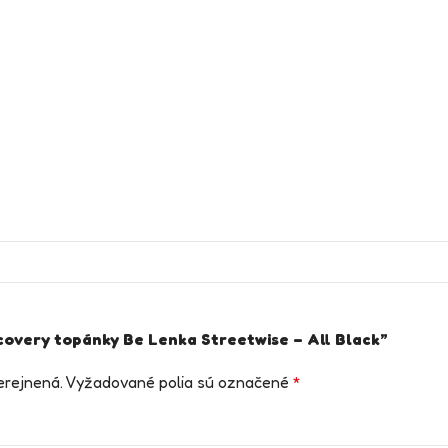
ecovery topánky Be Lenka Streetwise – All Black”
erejnená.
Vyžadované polia sú označené
*