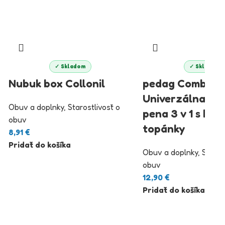
✓ Skladom
✓ Skladom
Nubuk box Collonil
pedag Combi Se
Univerzálna čis
Obuv a doplnky
,
Starostlivosť o
pena 3 v 1 s hu
obuv
topánky
8,91
€
Pridať do košíka
Obuv a doplnky
,
Staros
obuv
12,90
€
Pridať do košíka