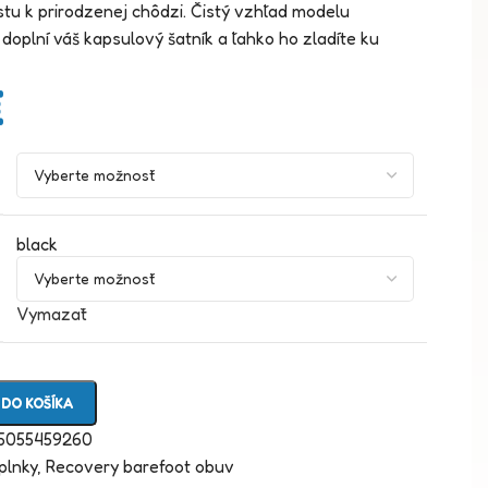
tu k prirodzenej chôdzi. Čistý vzhľad modelu
doplní váš kapsulový šatník a ľahko ho zladíte ku
€
black
Vymazať
 DO KOŠÍKA
5055459260
plnky
,
Recovery barefoot obuv