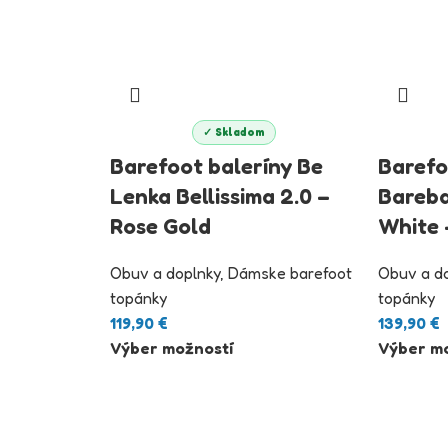
✓ Skladom
Barefoot baleríny Be
Barefo
Lenka Bellissima 2.0 –
Bareba
Rose Gold
White 
Obuv a doplnky
,
Dámske barefoot
Obuv a d
topánky
topánky
119,90
€
139,90
€
Výber možností
Výber mo