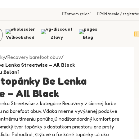
Zoznam želaní
Prihlásenie / registrác
Veľkoobchod
Zľavy
Blog
nky
/
Recovery barefoot obuv
/
e Lenka Streetwise – All Black
u želaní
 topánky Be Lenka
e – All Black
nka Streetwise z kategórie Recovery v čiernej farbe
u na barefoot obuv. Vďaka mierne vyvýšenej podošve
gentnému tlmeniu ponúkajú nadštandardný komfort pre
omický tvar topánky s dostatkom priestoru pre prsty
idla. Pohodlné, štýlové a funkčné topánky sú ako