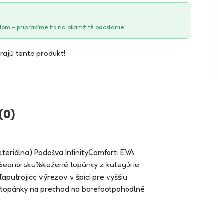
om – pripravíme ho na okamžité odoslanie.
erajú tento produkt!
(0)
akteriálna) Podošva InfinityComfort: EVA
: %eanorsku%kožené topánky z kategórie
aputrojica výrezov v špici pre vyššiu
e topánky na prechod na barefootpohodlné