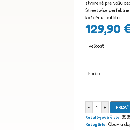
stvorené pre vašu ces
Streetwise perfektne 
každému outfitu.
129,90
Veľkosť
Farba
-
+
PRIDAŤ
858
Katalógové číslo:
Obuv a do
Kategórie: