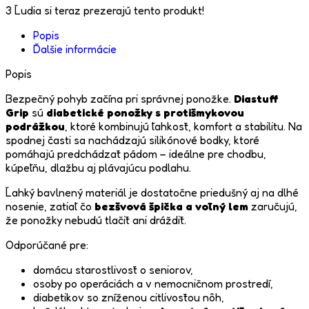
3
Ľudia si teraz prezerajú tento produkt!
Popis
Ďalšie informácie
Popis
Bezpečný pohyb začína pri správnej ponožke.
Diastuff
Grip
sú
diabetické ponožky s protišmykovou
podrážkou
, ktoré kombinujú ľahkosť, komfort a stabilitu. Na
spodnej časti sa nachádzajú silikónové bodky, ktoré
pomáhajú predchádzať pádom – ideálne pre chodbu,
kúpeľňu, dlažbu aj plávajúcu podlahu.
Ľahký bavlnený materiál je dostatočne priedušný aj na dlhé
nosenie, zatiaľ čo
bezšvová špička a voľný lem
zaručujú,
že ponožky nebudú tlačiť ani dráždiť.
Odporúčané pre:
domácu starostlivosť o seniorov,
osoby po operáciách a v nemocničnom prostredí,
diabetikov so zníženou citlivosťou nôh,