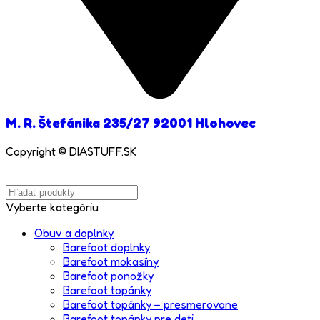
M. R. Štefánika 235/27 92001 Hlohovec
Copyright © DIASTUFF.SK
Vyberte kategóriu
Obuv a doplnky
Barefoot doplnky
Barefoot mokasíny
Barefoot ponožky
Barefoot topánky
Barefoot topánky – presmerovane
Barefoot topánky pre deti