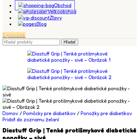
Obchod
Veľkoobchod
Zľavy
Blog
0
položiek
Hľadať
Domov
/
Pomôcky pre diabetikov
/
Ponožky pre diabetikov
Pridať do zoznamu želaní
Diastuff Grip | Tenké protišmykové diabetické
ponožky – sivé