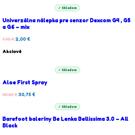
cena
cena
bola:
je:
✓ Skladom
5,63 €.
1,50 €.
Univerzálna nálepka pre senzor Dexcom G4 , G5
a G6 – mix
Pôvodná
Aktuálna
2,00
€
7,90
€
cena
cena
bola:
je:
Akciové
7,90 €.
2,00 €.
✓ Skladom
Aloe First Spray
Pôvodná
Aktuálna
30,75
€
40,60
€
cena
cena
bola:
je:
✓ Skladom
40,60 €.
30,75 €.
Barefoot baleríny Be Lenka Bellissima 3.0 – All
Black