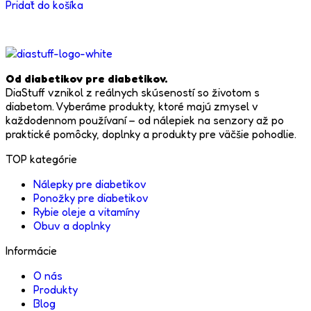
cena
cena
Pridať do košíka
bola:
je:
7,90 €.
2,00 €.
Od diabetikov pre diabetikov.
DiaStuff vznikol z reálnych skúseností so životom s
diabetom. Vyberáme produkty, ktoré majú zmysel v
každodennom používaní – od nálepiek na senzory až po
praktické pomôcky, doplnky a produkty pre väčšie pohodlie.
TOP kategórie
Nálepky pre diabetikov
Ponožky pre diabetikov
Rybie oleje a vitamíny
Obuv a doplnky
Informácie
O nás
Produkty
Blog