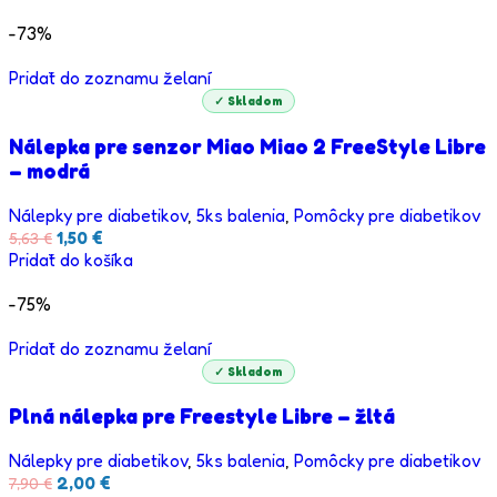
bola:
je:
5,63 €.
1,50 €.
-73%
Pridať do zoznamu želaní
✓ Skladom
Nálepka pre senzor Miao Miao 2 FreeStyle Libre
– modrá
Nálepky pre diabetikov
,
5ks balenia
,
Pomôcky pre diabetikov
Pôvodná
Aktuálna
1,50
€
5,63
€
cena
cena
Pridať do košíka
bola:
je:
5,63 €.
1,50 €.
-75%
Pridať do zoznamu želaní
✓ Skladom
Plná nálepka pre Freestyle Libre – žltá
Nálepky pre diabetikov
,
5ks balenia
,
Pomôcky pre diabetikov
Pôvodná
Aktuálna
2,00
€
7,90
€