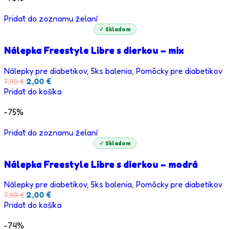
Pridať do zoznamu želaní
✓ Skladom
Nálepka Freestyle Libre s dierkou – mix
Nálepky pre diabetikov
,
5ks balenia
,
Pomôcky pre diabetikov
Pôvodná
Aktuálna
2,00
€
7,90
€
cena
cena
Pridať do košíka
bola:
je:
7,90 €.
2,00 €.
-75%
Pridať do zoznamu želaní
✓ Skladom
Nálepka Freestyle Libre s dierkou – modrá
Nálepky pre diabetikov
,
5ks balenia
,
Pomôcky pre diabetikov
Pôvodná
Aktuálna
2,00
€
7,90
€
cena
cena
Pridať do košíka
bola:
je:
7,90 €.
2,00 €.
-74%