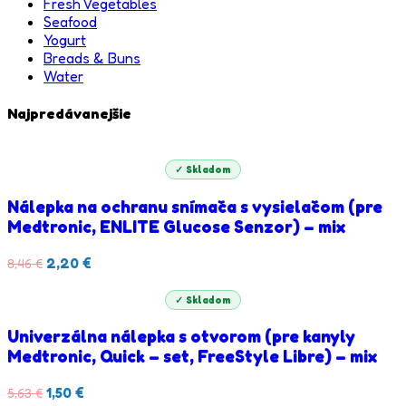
Fresh Vegetables
Seafood
Yogurt
Breads & Buns
Water
Najpredávanejšie
✓ Skladom
Nálepka na ochranu snímača s vysielačom (pre
Medtronic, ENLITE Glucose Senzor) – mix
Pôvodná
Aktuálna
2,20
€
8,46
€
cena
cena
bola:
je:
✓ Skladom
8,46 €.
2,20 €.
Univerzálna nálepka s otvorom (pre kanyly
Medtronic, Quick – set, FreeStyle Libre) – mix
Pôvodná
Aktuálna
1,50
€
5,63
€