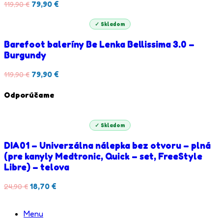
Pôvodná
Aktuálna
79,90
€
119,90
€
cena
cena
bola:
je:
✓ Skladom
119,90 €.
79,90 €.
Barefoot baleríny Be Lenka Bellissima 3.0 –
Burgundy
Pôvodná
Aktuálna
79,90
€
119,90
€
cena
cena
bola:
je:
Odporúčame
119,90 €.
79,90 €.
✓ Skladom
DIA01 – Univerzálna nálepka bez otvoru – plná
(pre kanyly Medtronic, Quick – set, FreeStyle
Libre) – telova
Pôvodná
Aktuálna
18,70
€
24,90
€
cena
cena
bola:
je:
Menu
24,90 €.
18,70 €.