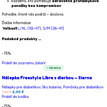
každého, kto potrebuje
zdravotné protišmykové
ponožky bez kompromisov
.
Pohodlie, ktoré vás podrží – doslova.
Ďalšie informácie
Veľkosť
L/XL (42–47)
,
S/M (36–41)
Podobné produkty ...
-75%
Pridať do zoznamu želaní
✓ Skladom
Nálepka Freestyle Libre s dierkou – čierna
Nálepky pre diabetikov
,
5ks balenia
,
Pomôcky pre diabetikov
Pôvodná
Aktuálna
2,00
€
7,90
€
cena
cena
Pridať do košíka
bola:
je:
7,90 €.
2,00 €.
-75%