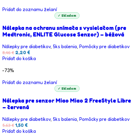
Pridať do zoznamu želaní
✓ Skladom
Nálepka na ochranu snímača s vysielačom (pre
Medtronic, ENLITE Glucose Senzor) – béžová
Nálepky pre diabetikov
,
5ks balenia
,
Pomôcky pre diabetikov
Pôvodná
Aktuálna
2,20
€
8,46
€
cena
cena
Pridať do košíka
bola:
je:
8,46 €.
2,20 €.
-73%
Pridať do zoznamu želaní
✓ Skladom
Nálepka pre senzor Miao Miao 2 FreeStyle Libre
– červená
Nálepky pre diabetikov
,
5ks balenia
,
Pomôcky pre diabetikov
Pôvodná
Aktuálna
1,50
€
5,63
€
cena
cena
Pridať do košíka