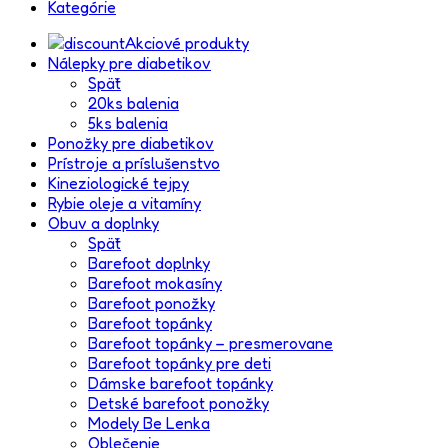
Kategórie
Akciové produkty
Nálepky pre diabetikov
Späť
20ks balenia
5ks balenia
Ponožky pre diabetikov
Prístroje a príslušenstvo
Kineziologické tejpy
Rybie oleje a vitamíny
Obuv a doplnky
Späť
Barefoot doplnky
Barefoot mokasíny
Barefoot ponožky
Barefoot topánky
Barefoot topánky – presmerovane
Barefoot topánky pre deti
Dámske barefoot topánky
Detské barefoot ponožky
Modely Be Lenka
Oblečenie