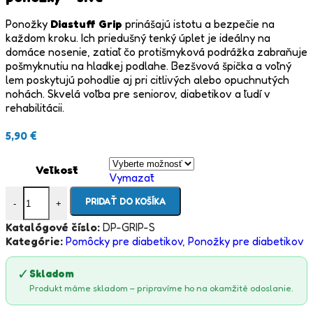
Ponožky
Diastuff Grip
prinášajú istotu a bezpečie na
každom kroku. Ich priedušný tenký úplet je ideálny na
domáce nosenie, zatiaľ čo protišmyková podrážka zabraňuje
pošmyknutiu na hladkej podlahe. Bezšvová špička a voľný
lem poskytujú pohodlie aj pri citlivých alebo opuchnutých
nohách. Skvelá voľba pre seniorov, diabetikov a ľudí v
rehabilitácii.
5,90
€
Veľkosť
Vymazať
množstvo Diastuff Grip | Tenké protišmykové diabetické ponož
PRIDAŤ DO KOŠÍKA
-
+
Katalógové číslo:
DP-GRIP-S
Kategórie:
Pomôcky pre diabetikov
,
Ponožky pre diabetikov
✓
Skladom
Produkt máme skladom – pripravíme ho na okamžité odoslanie.