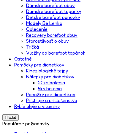
Dámska barefoot obuv
Dámske barefoot topánky
Detské barefoot ponožky
Modely Be Lenka
Oblečenie
Recovery barefoot obuv
Starostlivosť o obuv
Tričká
Vložky do barefoot topánok
Ostatné
Pomôcky pre diabetikov
Kineziologické tejpy
Nálepky pre diabetikov
20ks balenia
5ks balenia
Ponožky pre diabetikov
Prístroje a príslušenstvo
Rybie oleje a vitamíny
Hľadať
Populárne požiadavky