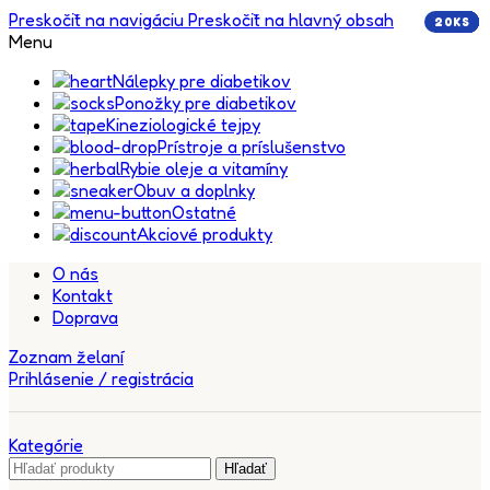
Preskočiť na navigáciu
Preskočiť na hlavný obsah
20KS
5KS
5KS
5KS
5KS
5KS
5KS
5KS
5KS
5KS
5KS
Menu
Nálepky pre diabetikov
Ponožky pre diabetikov
Kineziologické tejpy
Prístroje a príslušenstvo
Rybie oleje a vitamíny
Obuv a doplnky
Ostatné
Akciové produkty
O nás
Kontakt
Doprava
Zoznam želaní
Prihlásenie / registrácia
Kategórie
Hľadať