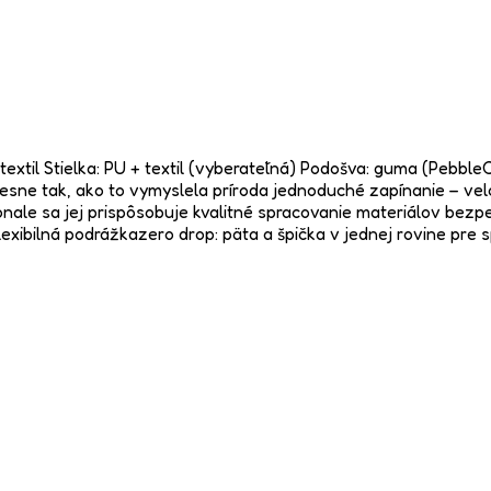
vka: textil Stielka: PU + textil (vyberateľná) Podošva: guma (
sne tak, ako to vymyslela príroda jednoduché zapínanie – velc
nale sa jej prispôsobuje kvalitné spracovanie materiálov bezpe
 flexibilná podrážkazero drop: päta a špička v jednej rovine pre