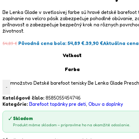
Be Lenka Glade v svetlosivej farbe sú hravé detské barefoot
zapínanie na velcro pásik zabezpečuje pohodlné obúvanie, za
priľnavosť a zabezpečuje bezpečný krok na rôznych povrchoch.
životnosť.
Pôvodná cena bola: 54,89 €.
39,90
€
Aktuálna cena j
54,89
€
Veľkosť
Farba
množstvo Detské barefoot tenisky Be Lenka Glade Prescho
-
Katalógové číslo:
8585055454746
Kategórie:
Barefoot topánky pre deti
,
Obuv a doplnky
✓
Skladom
Produkt máme skladom – pripravíme ho na okamžité odoslanie.