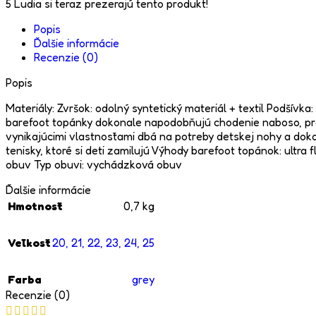
5
Ľudia si teraz prezerajú tento produkt!
Popis
Ďalšie informácie
Recenzie (0)
Popis
Materiály: Zvršok: odolný syntetický materiál + textil Podší
barefoot topánky dokonale napodobňujú chodenie naboso, pre
vynikajúcimi vlastnosťami dbá na potreby detskej nohy a doko
tenisky, ktoré si deti zamilujú Výhody barefoot topánok: ultra
obuv Typ obuvi: vychádzková obuv
Ďalšie informácie
Hmotnosť
0,7 kg
Veľkosť
20
,
21
,
22
,
23
,
24
,
25
Farba
grey
Recenzie (0)