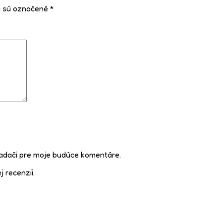
a sú označené
*
iadači pre moje budúce komentáre.
j recenzii.