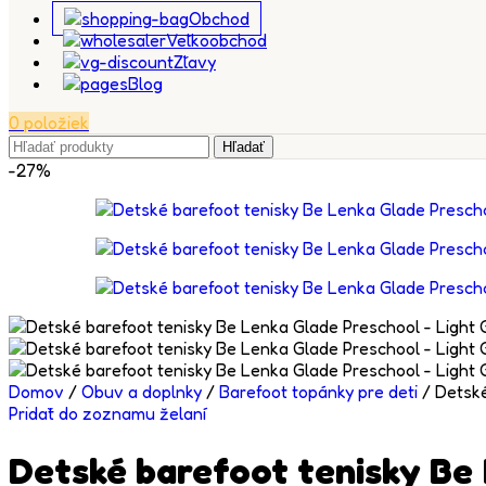
Obchod
Veľkoobchod
Zľavy
Blog
0
položiek
Hľadať
-27%
Domov
/
Obuv a doplnky
/
Barefoot topánky pre deti
/
Detské
Pridať do zoznamu želaní
Detské barefoot tenisky Be