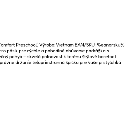
PebbleComfort Preschool) Výroba: Vietnam EAN/SKU: %eanorsku%
ro pásik pre rýchle a pohodlné obúvanie podrážka s
čný pohyb – skvelá priľnavosť k terénu štýlové barefoot
 správne držanie telapriestranná špička pre vaše prstyľahká