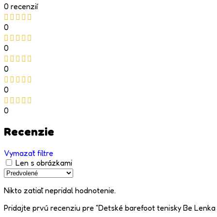
0 recenzií
0
0
0
0
0
Recenzie
Vymazať filtre
Len s obrázkami
Nikto zatiaľ nepridal hodnotenie.
Pridajte prvú recenziu pre “Detské barefoot tenisky Be Lenka