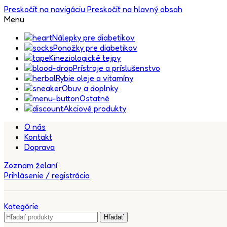
Preskočiť na navigáciu
Preskočiť na hlavný obsah
Menu
Nálepky pre diabetikov
Ponožky pre diabetikov
Kineziologické tejpy
Prístroje a príslušenstvo
Rybie oleje a vitamíny
Obuv a doplnky
Ostatné
Akciové produkty
O nás
Kontakt
Doprava
Zoznam želaní
Prihlásenie / registrácia
Kategórie
Hľadať