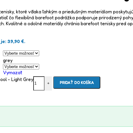
 tenisky, ktoré vďaka ľahkým a priedušným materiálom poskytu
tiaľ čo flexibilná barefoot podrážka podporuje prirodzený po
 Kvalitné a odolné materiály chránia barefoot tenisky pred op
e: 39,90 €.
grey
Vymazať
ol - Light Grey
PRIDAŤ DO KOŠÍKA
+