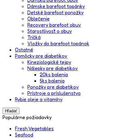
Dámske barefoot topánky
Detské barefoot ponožky
Oblečenie
Recovery barefoot obuv
Starostlivosť o obuv
Tričká
Vložky do barefoot topánok
Ostatné
Pomôcky pre diabetikov
Kineziologické tejpy
Nálepky pre diabetikov
20ks balenia
5ks balenia
Ponožky pre diabetikov
Prístroje a príslušenstvo
Rybie oleje a vitamíny
Hľadať
Populárne požiadavky
Fresh Vegetables
Seafood