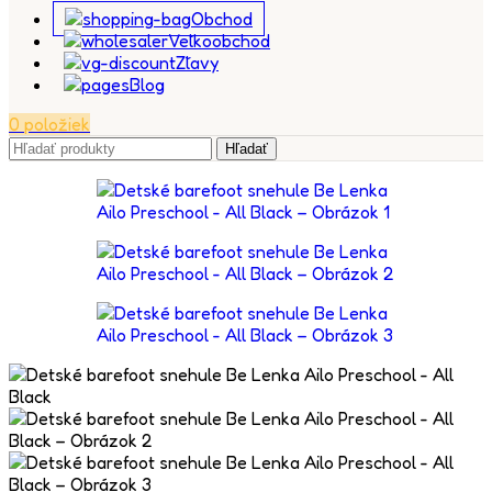
Obchod
Veľkoobchod
Zľavy
Blog
0
položiek
Hľadať