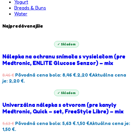
Yogurt
Breads & Buns
Water
Najpredávanejšie
✓ Skladom
Nálepka na ochranu snímača s vysielačom (pre
Medtronic, ENLITE Glucose Senzor) – mix
Pôvodná cena bola: 8,46 €.
2,20
€
Aktuálna cena
8,46
€
je: 2,20 €.
✓ Skladom
Univerzálna nálepka s otvorom (pre kanyly
Medtronic, Quick – set, FreeStyle Libre) – mix
Pôvodná cena bola: 5,63 €.
1,50
€
Aktuálna cena je:
5,63
€
1,50 €.