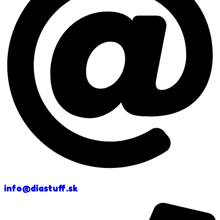
info@diastuff.sk