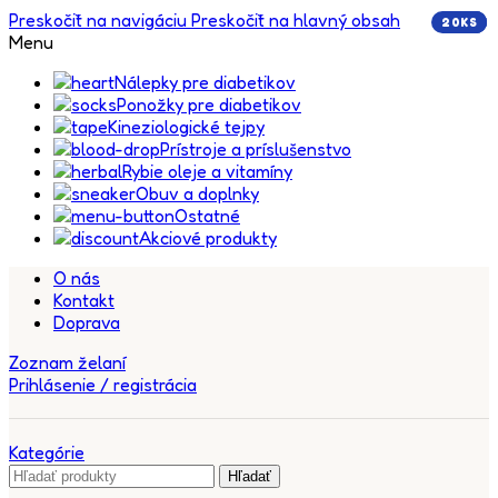
Preskočiť na navigáciu
Preskočiť na hlavný obsah
20KS
5KS
5KS
5KS
Menu
Nálepky pre diabetikov
Ponožky pre diabetikov
Kineziologické tejpy
Prístroje a príslušenstvo
Rybie oleje a vitamíny
Obuv a doplnky
Ostatné
Akciové produkty
O nás
Kontakt
Doprava
Zoznam želaní
Prihlásenie / registrácia
Kategórie
Hľadať