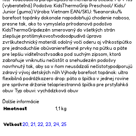
(vyberateľná) Podošva: KidsThermoGrip Preschool/ Kids/
Junior (guma) Výroba: Vietnam EAN/SKU: %eanorsku%
barefoot topánky dokonale napodobňujú chodenie naboso,
presne tak, ako to vymyslela prírodanová podošva
KidsThermoGripdezén smerovaný do všetkých strán
zlepšuje protišmykovosťvodoodpudivá úprava
zvrškutechnický materiál odolný voči oderu aj vlhkostipútko
pre jednoduchšie obúvaniereflexné prvky na pútku a päte
pre lepšiu viditeľnosťvsadka pod suchým zipsom, ktorá
zabraňuje vniknutiu nečistôt a snehudezén podošvy
navrhnutý tak, aby sa v ňom neusádzali nečistotypodporujú
zdravý vývoj detských nôh Výhody barefoot topánok: ultra
flexibilná podrážkazero drop: päta a špička v jednej rovine
pre správne držanie telapriestranná špička pre prstyľahká
obuv Typ obuvi: vychádzková obuv
Ďalšie informácie
Hmotnosť
1,1 kg
Veľkosť
20
,
21
,
22
,
23
,
24
,
25