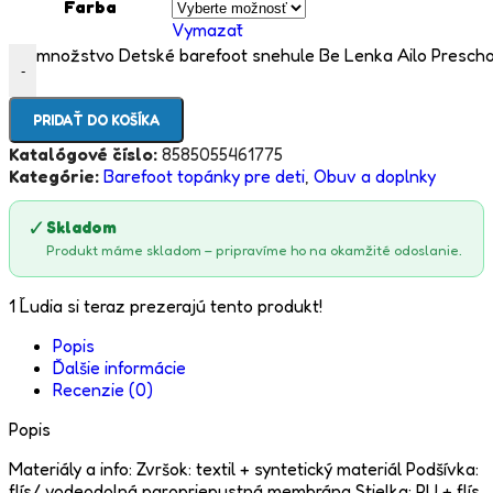
Farba
Vymazať
množstvo Detské barefoot snehule Be Lenka Ailo Preschoo
-
PRIDAŤ DO KOŠÍKA
Katalógové číslo:
8585055461775
Kategórie:
Barefoot topánky pre deti
,
Obuv a doplnky
✓
Skladom
Produkt máme skladom – pripravíme ho na okamžité odoslanie.
1
Ľudia si teraz prezerajú tento produkt!
Popis
Ďalšie informácie
Recenzie (0)
Popis
Materiály a info: Zvršok: textil + syntetický materiál Podšívka:
flís/ vodeodolná paropriepustná membrána Stielka: PU + flís