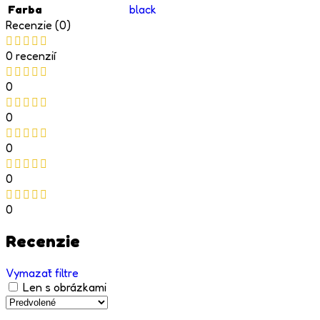
Farba
black
Recenzie (0)
0 recenzií
0
0
0
0
0
Recenzie
Vymazať filtre
Len s obrázkami