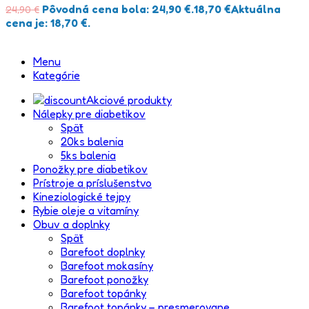
Pôvodná cena bola: 24,90 €.
18,70
€
Aktuálna
24,90
€
cena je: 18,70 €.
Menu
Kategórie
Akciové produkty
Nálepky pre diabetikov
Späť
20ks balenia
5ks balenia
Ponožky pre diabetikov
Prístroje a príslušenstvo
Kineziologické tejpy
Rybie oleje a vitamíny
Obuv a doplnky
Späť
Barefoot doplnky
Barefoot mokasíny
Barefoot ponožky
Barefoot topánky
Barefoot topánky – presmerovane