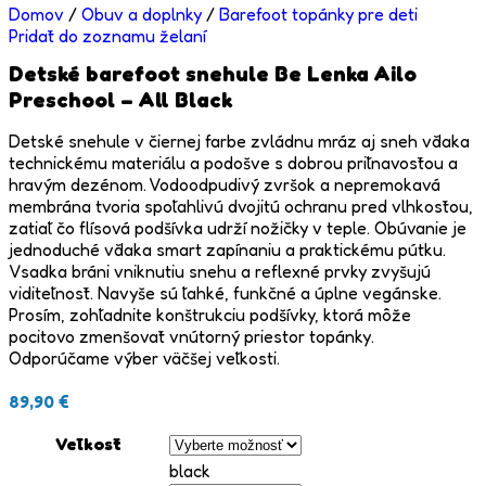
Domov
/
Obuv a doplnky
/
Barefoot topánky pre deti
Pridať do zoznamu želaní
Detské barefoot snehule Be Lenka Ailo
Preschool – All Black
Detské snehule v čiernej farbe zvládnu mráz aj sneh vďaka
technickému materiálu a podošve s dobrou priľnavosťou a
hravým dezénom. Vodoodpudivý zvršok a nepremokavá
membrána tvoria spoľahlivú dvojitú ochranu pred vlhkosťou,
zatiaľ čo flísová podšívka udrží nožičky v teple. Obúvanie je
jednoduché vďaka smart zapínaniu a praktickému pútku.
Vsadka bráni vniknutiu snehu a reflexné prvky zvyšujú
viditeľnosť. Navyše sú ľahké, funkčné a úplne vegánske.
Prosím, zohľadnite konštrukciu podšívky, ktorá môže
pocitovo zmenšovať vnútorný priestor topánky.
Odporúčame výber väčšej veľkosti.
89,90
€
Veľkosť
black