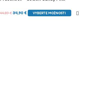
34,90
€
44,89
€
VYBERTE MOŽNOSTI