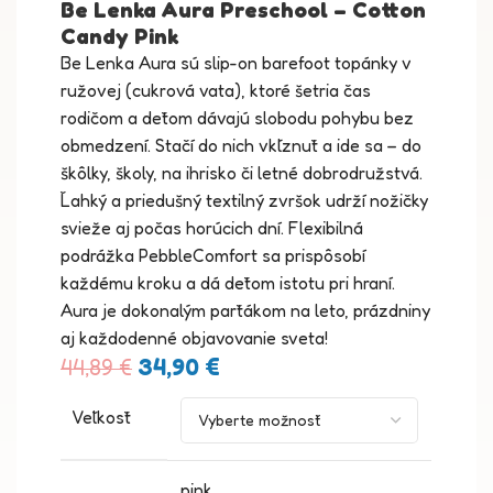
Be Lenka Aura Preschool – Cotton
Candy Pink
Be Lenka Aura sú slip-on barefoot topánky v
ružovej (cukrová vata), ktoré šetria čas
rodičom a deťom dávajú slobodu pohybu bez
obmedzení. Stačí do nich vkĺznuť a ide sa – do
škôlky, školy, na ihrisko či letné dobrodružstvá.
Ľahký a priedušný textilný zvršok udrží nožičky
svieže aj počas horúcich dní. Flexibilná
podrážka PebbleComfort sa prispôsobí
každému kroku a dá deťom istotu pri hraní.
Aura je dokonalým parťákom na leto, prázdniny
aj každodenné objavovanie sveta!
34,90
€
44,89
€
Veľkosť
pink