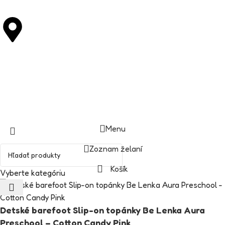
M. R. Štefánika 235/27 92001 Hlohovec
Copyright © DIASTUFF.SK
Menu
Zoznam želaní
Košík
Vyberte kategóriu
Detské barefoot Slip-on topánky Be Lenka Aura
Preschool – Cotton Candy Pink