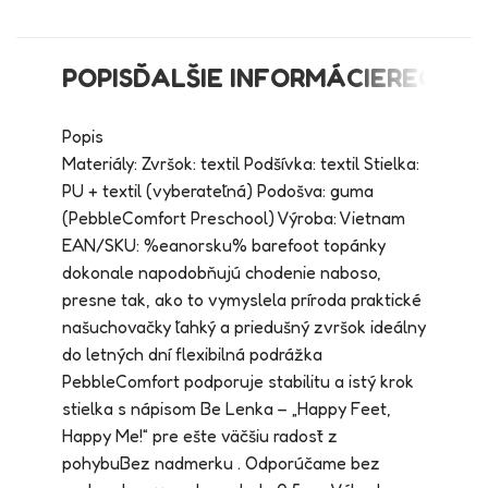
POPIS
ĎALŠIE INFORMÁCIE
RECENZI
Popis
Materiály: Zvršok: textil Podšívka: textil Stielka:
PU + textil (vyberateľná) Podošva: guma
(PebbleComfort Preschool) Výroba: Vietnam
EAN/SKU: %eanorsku% barefoot topánky
dokonale napodobňujú chodenie naboso,
presne tak, ako to vymyslela príroda praktické
našuchovačky ľahký a priedušný zvršok ideálny
do letných dní flexibilná podrážka
PebbleComfort podporuje stabilitu a istý krok
stielka s nápisom Be Lenka – „Happy Feet,
Happy Me!“ pre ešte väčšiu radosť z
pohybuBez nadmerku . Odporúčame bez