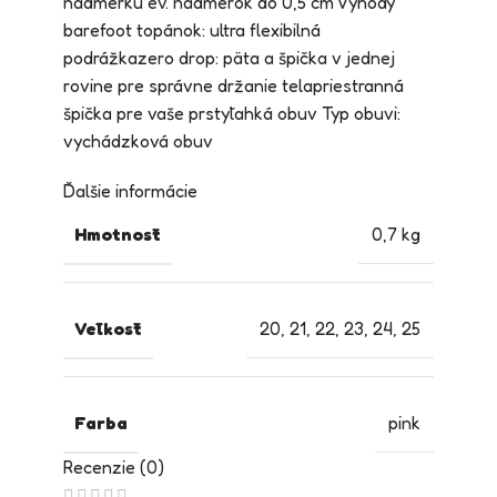
nadmerku ev. nadmerok do 0,5 cm Výhody
barefoot topánok: ultra flexibilná
podrážkazero drop: päta a špička v jednej
rovine pre správne držanie telapriestranná
špička pre vaše prstyľahká obuv Typ obuvi:
vychádzková obuv
Ďalšie informácie
Hmotnosť
0,7 kg
Veľkosť
20
,
21
,
22
,
23
,
24
,
25
Farba
pink
Recenzie (0)