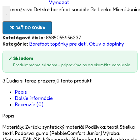
Vymazať
množstvo Detské barefoot sandále Be Lenka Miami Junior 
-
PRIDAŤ DO KOŠÍKA
Katalógové číslo:
8585055456337
Kategórie:
Barefoot topánky pre deti
,
Obuv a doplnky
✓
Skladom
Produkt máme skladom – pripravíme ho na okamžité odoslanie.
3
Ľudia si teraz prezerajú tento produkt!
Popis
Ďalšie informácie
Recenzie (0)
Popis
Materiály: Zvršok: syntetický materiál Podšívka: textil Stielka:
textil Podošva: guma (PebbleComfort Junior) Výroba:
Vietnam EAN/SKU: %eanorsku% barefoot topánky dokonale