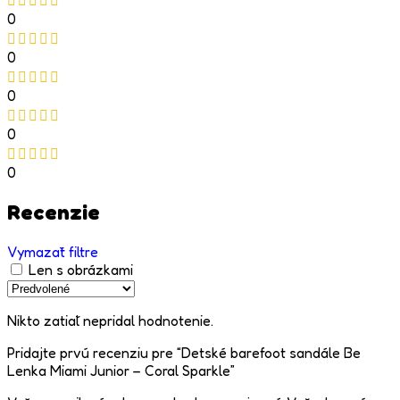
0
0
0
0
0
Recenzie
Vymazať filtre
Len s obrázkami
Nikto zatiaľ nepridal hodnotenie.
Pridajte prvú recenziu pre “Detské barefoot sandále Be
Lenka Miami Junior – Coral Sparkle”