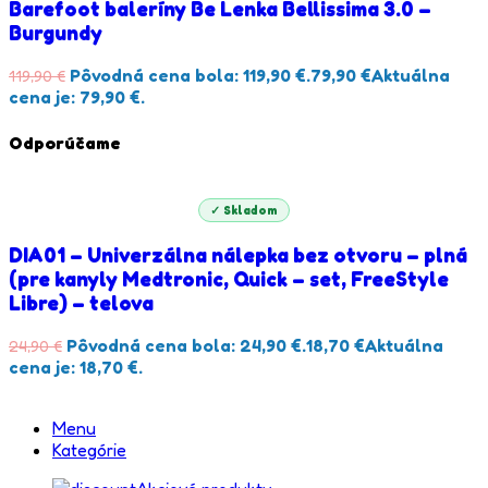
Barefoot baleríny Be Lenka Bellissima 3.0 –
Burgundy
Pôvodná cena bola: 119,90 €.
79,90
€
Aktuálna
119,90
€
cena je: 79,90 €.
Odporúčame
✓ Skladom
DIA01 – Univerzálna nálepka bez otvoru – plná
(pre kanyly Medtronic, Quick – set, FreeStyle
Libre) – telova
Pôvodná cena bola: 24,90 €.
18,70
€
Aktuálna
24,90
€
cena je: 18,70 €.
Menu
Kategórie