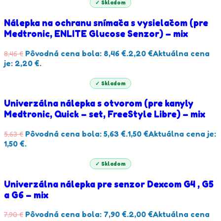
✓ Skladom
Nálepka na ochranu snímača s vysielačom (pre
Medtronic, ENLITE Glucose Senzor) – mix
Pôvodná cena bola: 8,46 €.
2,20
€
Aktuálna cena
8,46
€
je: 2,20 €.
✓ Skladom
Univerzálna nálepka s otvorom (pre kanyly
Medtronic, Quick – set, FreeStyle Libre) – mix
Pôvodná cena bola: 5,63 €.
1,50
€
Aktuálna cena je:
5,63
€
1,50 €.
✓ Skladom
Univerzálna nálepka pre senzor Dexcom G4 , G5
a G6 – mix
Pôvodná cena bola: 7,90 €.
2,00
€
Aktuálna cena
7,90
€