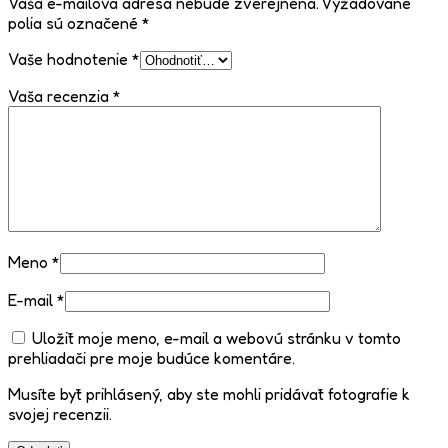
Vaša e-mailová adresa nebude zverejnená.
Vyžadované
polia sú označené
*
Vaše hodnotenie
*
Vaša recenzia
*
Meno
*
E-mail
*
Uložiť moje meno, e-mail a webovú stránku v tomto
prehliadači pre moje budúce komentáre.
Musíte byť prihlásený, aby ste mohli pridávať fotografie k
svojej recenzii.