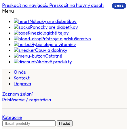
Preskočiť na navigáciu
Preskočiť na hlavný obsah
20KS
5KS
5KS
5KS
Menu
Nálepky pre diabetikov
Ponožky pre diabetikov
Kineziologické tejpy
Prístroje a príslušenstvo
Rybie oleje a vitamíny
Obuv a doplnky
Ostatné
Akciové produkty
O nás
Kontakt
Doprava
Zoznam želaní
Prihlásenie / registrácia
Kategórie
Hľadať