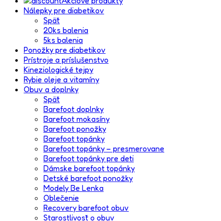
Akciové produkty
Nálepky pre diabetikov
Späť
20ks balenia
5ks balenia
Ponožky pre diabetikov
Prístroje a príslušenstvo
Kineziologické tejpy
Rybie oleje a vitamíny
Obuv a doplnky
Späť
Barefoot doplnky
Barefoot mokasíny
Barefoot ponožky
Barefoot topánky
Barefoot topánky – presmerovane
Barefoot topánky pre deti
Dámske barefoot topánky
Detské barefoot ponožky
Modely Be Lenka
Oblečenie
Recovery barefoot obuv
Starostlivosť o obuv