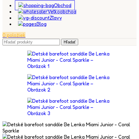
Obchod
Veľkoobchod
Zľavy
Blog
0
položiek
Hľadať