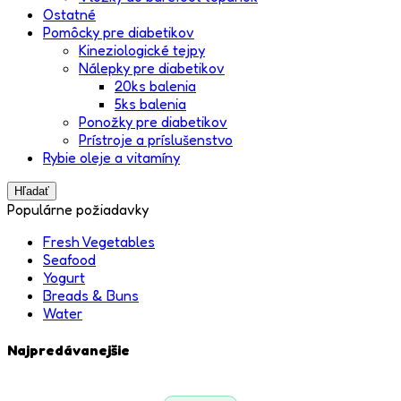
Ostatné
Pomôcky pre diabetikov
Kineziologické tejpy
Nálepky pre diabetikov
20ks balenia
5ks balenia
Ponožky pre diabetikov
Prístroje a príslušenstvo
Rybie oleje a vitamíny
Hľadať
Populárne požiadavky
Fresh Vegetables
Seafood
Yogurt
Breads & Buns
Water
Najpredávanejšie