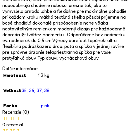
napodobňujú chodenie naboso, presne tak, ako to
vymyslela príroda ľahké a flexibilné pre maximálne pohodlie
pri každom kroku mäkká textilná stielka pôsobí príjemne na
bosé chodidlá dokonalé prispôsobenie nohe vďaka
nastaviteľným remienkom moderný dizajn pre každodenné
dobrodružstváBez nadmerku . Odporúčame bez nadmerku
ev. nadmerok do 0,5 cm Výhody barefoot topánok: ultra
flexibilná podrážkazero drop: päta a špička v jednej rovine
pre správne držanie telapriestranná špička pre vaše
prstyľahká obuv Typ obuvi: vychádzková obuv
Ďalšie informácie
Hmotnosť
1,2 kg
Veľkosť
35
,
36
,
37
,
38
Farba
pink
Recenzie (0)
0 recenzií