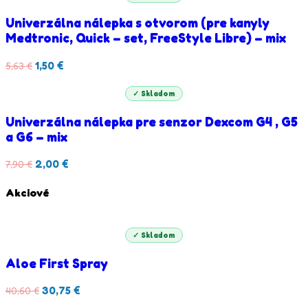
Univerzálna nálepka s otvorom (pre kanyly
Medtronic, Quick – set, FreeStyle Libre) – mix
1,50
€
5,63
€
✓ Skladom
Univerzálna nálepka pre senzor Dexcom G4 , G5
a G6 – mix
2,00
€
7,90
€
Akciové
✓ Skladom
Aloe First Spray
30,75
€
40,60
€