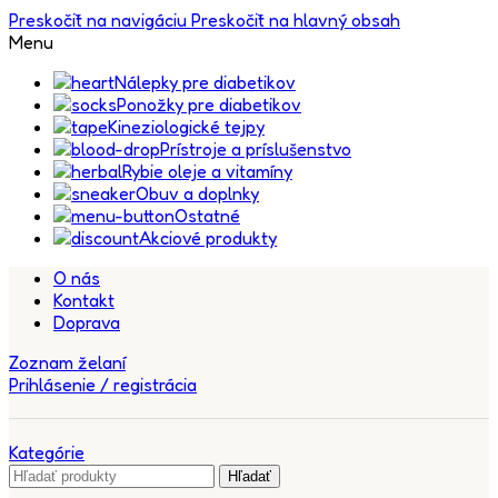
Preskočiť na navigáciu
Preskočiť na hlavný obsah
Menu
Nálepky pre diabetikov
Ponožky pre diabetikov
Kineziologické tejpy
Prístroje a príslušenstvo
Rybie oleje a vitamíny
Obuv a doplnky
Ostatné
Akciové produkty
O nás
Kontakt
Doprava
Zoznam želaní
Prihlásenie / registrácia
Kategórie
Hľadať