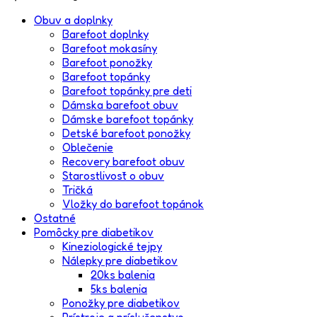
Obuv a doplnky
Barefoot doplnky
Barefoot mokasíny
Barefoot ponožky
Barefoot topánky
Barefoot topánky pre deti
Dámska barefoot obuv
Dámske barefoot topánky
Detské barefoot ponožky
Oblečenie
Recovery barefoot obuv
Starostlivosť o obuv
Tričká
Vložky do barefoot topánok
Ostatné
Pomôcky pre diabetikov
Kineziologické tejpy
Nálepky pre diabetikov
20ks balenia
5ks balenia
Ponožky pre diabetikov
Prístroje a príslušenstvo