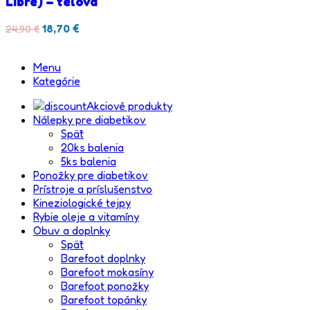
Libre) – telova
18,70
€
24,90
€
Menu
Kategórie
Akciové produkty
Nálepky pre diabetikov
Späť
20ks balenia
5ks balenia
Ponožky pre diabetikov
Prístroje a príslušenstvo
Kineziologické tejpy
Rybie oleje a vitamíny
Obuv a doplnky
Späť
Barefoot doplnky
Barefoot mokasíny
Barefoot ponožky
Barefoot topánky