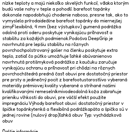
nízke teploty a majú niekoľko skvelých funkcií, vďaka ktorým
budú vaše nohy v teple a pohodlí. barefoot topánky
dokonale napodobňujú chodenie naboso, presne tak, ako to
vymyslela prírodaideálne barefoot topánky do miernejšej
zimyFlexibilná, 4 mm (bez výstupkov) gumená podrážka
odolná proti oderu poskytuje vynikajúcu priľnavosť a
stabilitu za každých podmienok.Podošva DeepGrip je
navrhnutá pre lepšiu stabilitu na rôznych
povrchochpolstrovaný golier na členku poskytuje extra
teplo, zatiaľ čo pútko umožňuje ľahké obúvanienovo
navrhnutá protišmyková podrážka z kaučuku zaručuje
vynikajúcu ochranu a priľnavosť pri chôdzi na rôznych
povrchochštedrá predná časť obuvi pre dostatočný priestor
pre prsty a jedinečný pocit z barefootustarostlivo vyberaná
materiály prémiovej kvality vyberané a strihané našimi
kvalifikovanými remeselníkmivodeodolná koža zabraňuje
prieniku vlhkosti do obuvi, pre väčší efekt použite
impregnáciu Výhody barefoot obuvi: dostatočný priestor v
špičke topánkytenká a flexibilná podrážkapäta a špička sú v
jednej rovine (nulový drop)ľahká obuv Typ: vychádzková
obuv
Ďalšie informácie