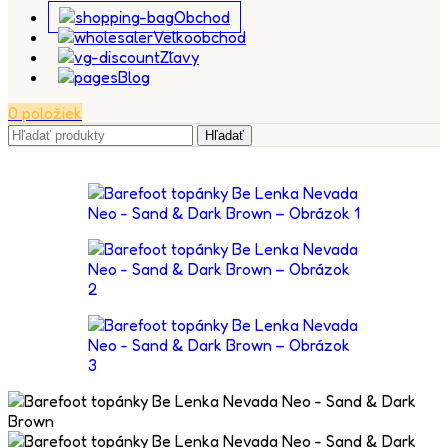
Obchod
Veľkoobchod
Zľavy
Blog
0
položiek
Hľadať