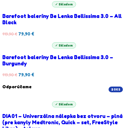
✓ Skladom
Barefoot baleríny Be Lenka Bellissima 3.0 – All
Black
79,90
€
119,90
€
✓ Skladom
Barefoot baleríny Be Lenka Bellissima 3.0 –
Burgundy
79,90
€
119,90
€
Odporúčame
20KS
✓ Skladom
DIA01 – Univerzálna nálepka bez otvoru – plná
(pre kanyly Medtronic, Quick – set, FreeStyle