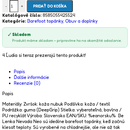
PRIDAŤ DO KOŠÍKA
-
+
Katalógové číslo:
8585055425524
Kategórie:
Barefoot topánky
,
Obuv a doplnky
✓
Skladom
Produkt máme skladom – pripravíme ho na okamžité odoslanie.
4
Ľudia si teraz prezerajú tento produkt!
Popis
Ďalšie informácie
Recenzie (0)
Popis
Materiály: Zvršok: koža nubuk Podšívka: koža / textil
Podrážka: guma (DeepGrip) Stielka: vyberateľná, bavlna /
PU recyklát Výroba: Slovensko EAN/SKU: %eanorsku% Be
Lenka Nevada Neo sú ideálne barefoot topánky, keď začnú
klesať teploty. Sú vyrobené na chladnejšie, ale nie až tak