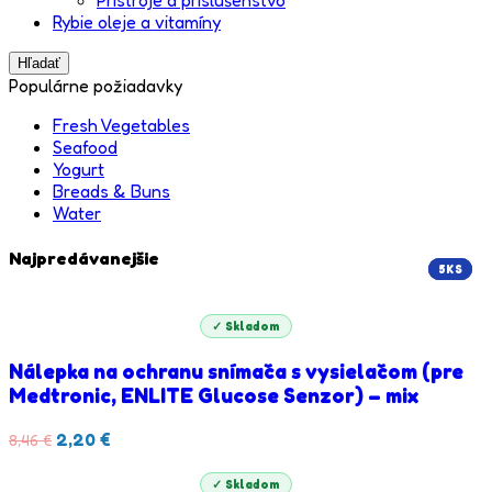
Rybie oleje a vitamíny
Hľadať
Populárne požiadavky
Fresh Vegetables
Seafood
Yogurt
Breads & Buns
Water
Najpredávanejšie
5KS
5KS
5KS
✓ Skladom
Nálepka na ochranu snímača s vysielačom (pre
Medtronic, ENLITE Glucose Senzor) – mix
2,20
€
8,46
€
✓ Skladom