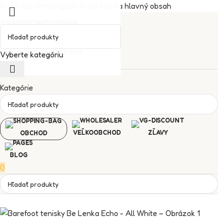
Preskočiť na navigáciu
Preskočiť na hlavný obsah
O NÁS
KONTAKT
DOPRAVA
Zoznam želaní
Prihlásenie / registrácia
Vyberte kategóriu
Kategórie
VEĽKOOBCHOD
ZĽAVY
OBCHOD
BLOG
0