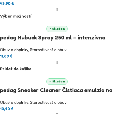
49,90
€
Výber možností
✓ Skladom
pedag Nubuck Spray 250 ml – intenzívna
starostlivosť o brúsenú kožu
Obuv a doplnky
,
Starostlivosť o obuv
11,89
€
Pridať do košíka
✓ Skladom
pedag Sneaker Cleaner Čistiaca emulzia na
topánky s bielou podrážkou
Obuv a doplnky
,
Starostlivosť o obuv
10,90
€