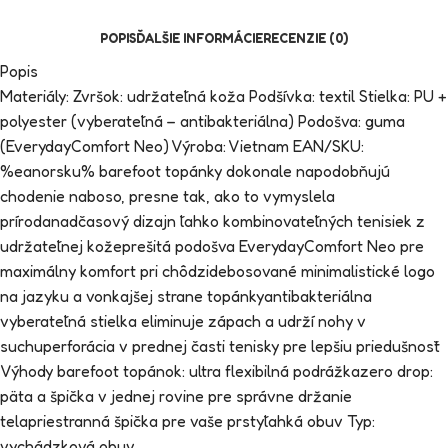
POPIS
ĎALŠIE INFORMÁCIE
RECENZIE (0)
Popis
Materiály: Zvršok: udržateľná koža Podšívka: textil Stielka: PU +
polyester (vyberateľná – antibakteriálna) Podošva: guma
(EverydayComfort Neo) Výroba: Vietnam EAN/SKU:
%eanorsku% barefoot topánky dokonale napodobňujú
chodenie naboso, presne tak, ako to vymyslela
prírodanadčasový dizajn ľahko kombinovateľných tenisiek z
udržateľnej kožeprešitá podošva EverydayComfort Neo pre
maximálny komfort pri chôdzidebosované minimalistické logo
na jazyku a vonkajšej strane topánkyantibakteriálna
vyberateľná stielka eliminuje zápach a udrží nohy v
suchuperforácia v prednej časti tenisky pre lepšiu priedušnosť
Výhody barefoot topánok: ultra flexibilná podrážkazero drop:
päta a špička v jednej rovine pre správne držanie
telapriestranná špička pre vaše prstyľahká obuv Typ:
vychádzková obuv