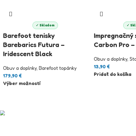
✓ Skladom
✓ Sk
Barefoot tenisky
Impregnačný s
Barebarics Futura –
Carbon Pro –
Iridescent Black
Obuv a doplnky
,
St
13,90
€
Obuv a doplnky
,
Barefoot topánky
Pridať do košíka
179,90
€
Výber možností
Od diabetikov pre diabetikov.
DiaStuff vznikol z reálnych skúseností so životom s diabetom.