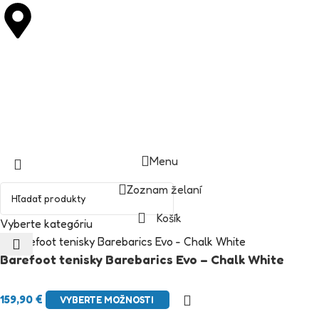
M. R. Štefánika 235/27 92001 Hlohovec
Copyright © DIASTUFF.SK
Menu
Zoznam želaní
Košík
Vyberte kategóriu
Barefoot tenisky Barebarics Evo – Chalk White
159,90
€
VYBERTE MOŽNOSTI