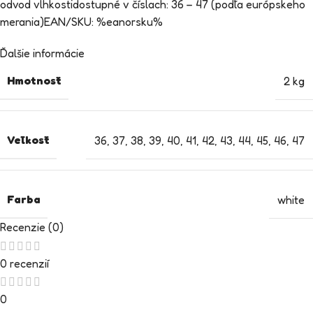
odvod vlhkostidostupné v číslach: 36 – 47 (podľa európskeho
merania)EAN/SKU: %eanorsku%
Ďalšie informácie
Hmotnosť
2 kg
Veľkosť
36
,
37
,
38
,
39
,
40
,
41
,
42
,
43
,
44
,
45
,
46
,
47
Farba
white
Recenzie (0)
0 recenzií
0