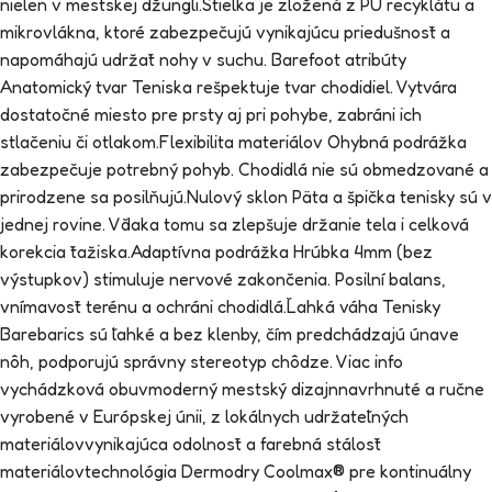
nielen v mestskej džungli.Stielka je zložená z PU recyklátu a
mikrovlákna, ktoré zabezpečujú vynikajúcu priedušnosť a
napomáhajú udržať nohy v suchu. Barefoot atribúty
Anatomický tvar Teniska rešpektuje tvar chodidiel. Vytvára
dostatočné miesto pre prsty aj pri pohybe, zabráni ich
stlačeniu či otlakom.Flexibilita materiálov Ohybná podrážka
zabezpečuje potrebný pohyb. Chodidlá nie sú obmedzované a
prirodzene sa posilňujú.Nulový sklon Päta a špička tenisky sú v
jednej rovine. Vďaka tomu sa zlepšuje držanie tela i celková
korekcia ťažiska.Adaptívna podrážka Hrúbka 4mm (bez
výstupkov) stimuluje nervové zakončenia. Posilní balans,
vnímavosť terénu a ochráni chodidlá.Ľahká váha Tenisky
Barebarics sú ľahké a bez klenby, čím predchádzajú únave
nôh, podporujú správny stereotyp chôdze. Viac info
vychádzková obuvmoderný mestský dizajnnavrhnuté a ručne
vyrobené v Európskej únii, z lokálnych udržateľných
materiálovvynikajúca odolnosť a farebná stálosť
materiálovtechnológia Dermodry Coolmax® pre kontinuálny