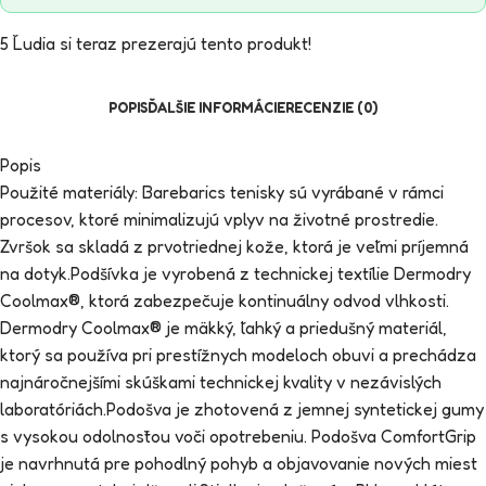
5
Ľudia si teraz prezerajú tento produkt!
POPIS
ĎALŠIE INFORMÁCIE
RECENZIE (0)
Popis
Použité materiály: Barebarics tenisky sú vyrábané v rámci
procesov, ktoré minimalizujú vplyv na životné prostredie.
Zvršok sa skladá z prvotriednej kože, ktorá je veľmi príjemná
na dotyk.Podšívka je vyrobená z technickej textílie Dermodry
Coolmax®, ktorá zabezpečuje kontinuálny odvod vlhkosti.
Dermodry Coolmax® je mäkký, ľahký a priedušný materiál,
ktorý sa používa pri prestížnych modeloch obuvi a prechádza
najnáročnejšími skúškami technickej kvality v nezávislých
laboratóriách.Podošva je zhotovená z jemnej syntetickej gumy
s vysokou odolnosťou voči opotrebeniu. Podošva ComfortGrip
je navrhnutá pre pohodlný pohyb a objavovanie nových miest