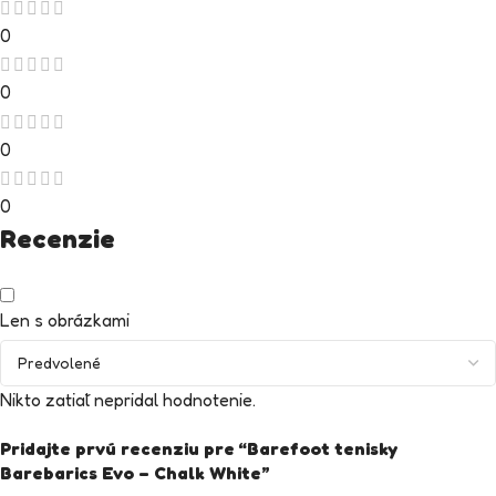
0
0
0
0
Recenzie
Len s obrázkami
Nikto zatiaľ nepridal hodnotenie.
Pridajte prvú recenziu pre “Barefoot tenisky
Barebarics Evo – Chalk White”