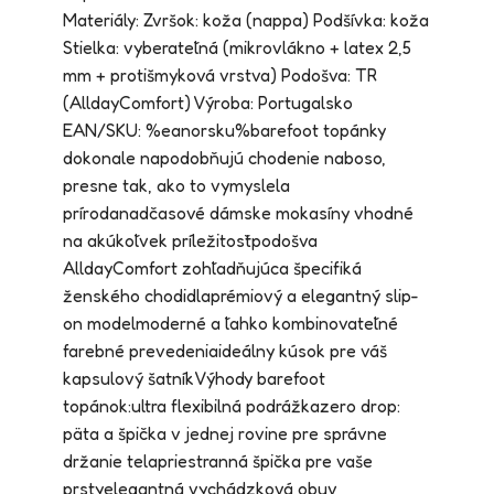
Materiály: Zvršok: koža (nappa) Podšívka: koža
Stielka: vyberateľná (mikrovlákno + latex 2,5
mm + protišmyková vrstva) Podošva: TR
(AlldayComfort) Výroba: Portugalsko
EAN/SKU: %eanorsku%barefoot topánky
dokonale napodobňujú chodenie naboso,
presne tak, ako to vymyslela
prírodanadčasové dámske mokasíny vhodné
na akúkoľvek príležitosťpodošva
AlldayComfort zohľadňujúca špecifiká
ženského chodidlaprémiový a elegantný slip-
on modelmoderné a ľahko kombinovateľné
farebné prevedeniaideálny kúsok pre váš
kapsulový šatníkVýhody barefoot
topánok:ultra flexibilná podrážkazero drop:
päta a špička v jednej rovine pre správne
držanie telapriestranná špička pre vaše
prstyelegantná vychádzková obuv