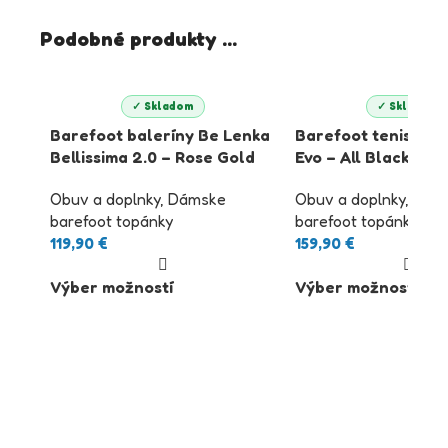
Podobné produkty ...
✓ Skladom
✓ Skladom
Barefoot baleríny Be Lenka
Barefoot tenisky B
Bellissima 2.0 – Rose Gold
Evo – All Black
Obuv a doplnky
,
Dámske
Obuv a doplnky
,
Dám
barefoot topánky
barefoot topánky
119,90
€
159,90
€
Výber možností
Výber možností