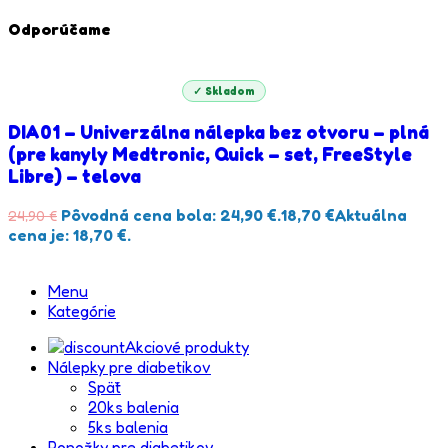
Odporúčame
✓ Skladom
DIA01 – Univerzálna nálepka bez otvoru – plná
(pre kanyly Medtronic, Quick – set, FreeStyle
Libre) – telova
Pôvodná cena bola: 24,90 €.
18,70
€
Aktuálna
24,90
€
cena je: 18,70 €.
Menu
Kategórie
Akciové produkty
Nálepky pre diabetikov
Späť
20ks balenia
5ks balenia
Ponožky pre diabetikov