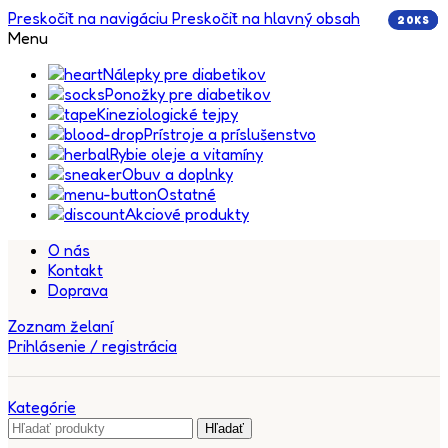
Preskočiť na navigáciu
Preskočiť na hlavný obsah
20KS
5KS
5KS
5KS
Menu
Nálepky pre diabetikov
Ponožky pre diabetikov
Kineziologické tejpy
Prístroje a príslušenstvo
Rybie oleje a vitamíny
Obuv a doplnky
Ostatné
Akciové produkty
O nás
Kontakt
Doprava
Zoznam želaní
Prihlásenie / registrácia
Kategórie
Hľadať