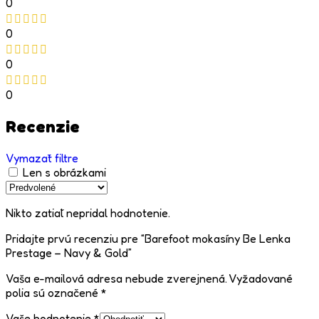
0
0
0
0
Recenzie
Vymazať filtre
Len s obrázkami
Nikto zatiaľ nepridal hodnotenie.
Pridajte prvú recenziu pre “Barefoot mokasíny Be Lenka
Prestage – Navy & Gold”
Vaša e-mailová adresa nebude zverejnená.
Vyžadované
polia sú označené
*
Vaše hodnotenie
*