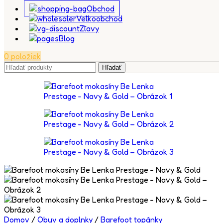
Obchod
Veľkoobchod
Zľavy
Blog
0
položiek
Hľadať
Domov
/
Obuv a doplnky
/
Barefoot topánky