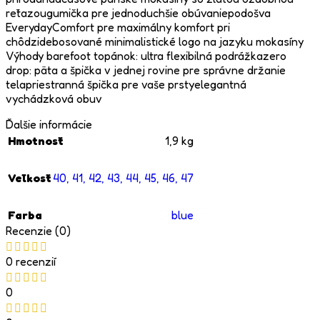
reťazougumička pre jednoduchšie obúvaniepodošva
EverydayComfort pre maximálny komfort pri
chôdzidebosované minimalistické logo na jazyku mokasíny
Výhody barefoot topánok: ultra flexibilná podrážkazero
drop: päta a špička v jednej rovine pre správne držanie
telapriestranná špička pre vaše prstyelegantná
vychádzková obuv
Ďalšie informácie
Hmotnosť
1,9 kg
Veľkosť
40
,
41
,
42
,
43
,
44
,
45
,
46
,
47
Farba
blue
Recenzie (0)
0 recenzií
0