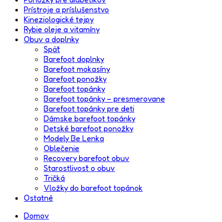
Prístroje a príslušenstvo
Kineziologické tejpy
Rybie oleje a vitamíny
Obuv a doplnky
Späť
Barefoot doplnky
Barefoot mokasíny
Barefoot ponožky
Barefoot topánky
Barefoot topánky – presmerovane
Barefoot topánky pre deti
Dámske barefoot topánky
Detské barefoot ponožky
Modely Be Lenka
Oblečenie
Recovery barefoot obuv
Starostlivosť o obuv
Tričká
Vložky do barefoot topánok
Ostatné
Domov