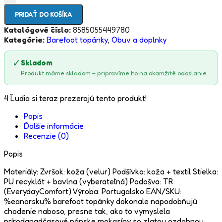
PRIDAŤ DO KOŠÍKA
Katalógové číslo:
8585055449780
Kategórie:
Barefoot topánky
,
Obuv a doplnky
✓
Skladom
Produkt máme skladom – pripravíme ho na okamžité odoslanie.
4
Ľudia si teraz prezerajú tento produkt!
Popis
Ďalšie informácie
Recenzie (0)
Popis
Materiály: Zvršok: koža (velur) Podšívka: koža + textil Stielka:
PU recyklát + bavlna (vyberateľná) Podošva: TR
(EverydayComfort) Výroba: Portugalsko EAN/SKU:
%eanorsku% barefoot topánky dokonale napodobňujú
chodenie naboso, presne tak, ako to vymyslela
prírodanadčasové pánske mokasíny so zlatou ozdobnou