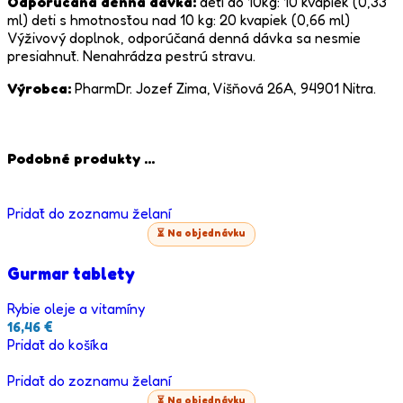
Odporúčaná denná dávka:
deti do 10kg: 10 kvapiek (0,33
ml) deti s hmotnosťou nad 10 kg: 20 kvapiek (0,66 ml)
Výživový doplnok, odporúčaná denná dávka sa nesmie
presiahnuť. Nenahrádza pestrú stravu.
Výrobca:
PharmDr. Jozef Zima, Višňová 26A, 94901 Nitra.
Podobné produkty ...
Pridať do zoznamu želaní
⏳ Na objednávku
Gurmar tablety
Rybie oleje a vitamíny
16,46
€
Pridať do košíka
Pridať do zoznamu želaní
⏳ Na objednávku