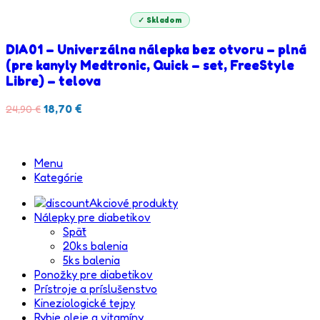
✓ Skladom
DIA01 – Univerzálna nálepka bez otvoru – plná
(pre kanyly Medtronic, Quick – set, FreeStyle
Libre) – telova
18,70
€
24,90
€
Menu
Kategórie
Akciové produkty
Nálepky pre diabetikov
Späť
20ks balenia
5ks balenia
Ponožky pre diabetikov
Prístroje a príslušenstvo
Kineziologické tejpy
Rybie oleje a vitamíny