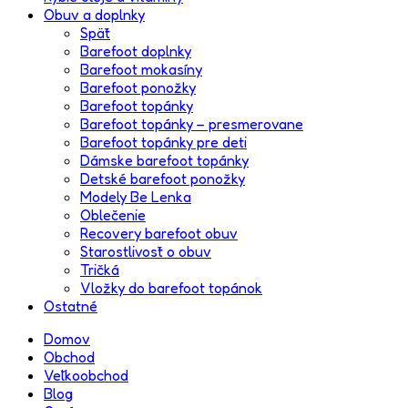
Obuv a doplnky
Späť
Barefoot doplnky
Barefoot mokasíny
Barefoot ponožky
Barefoot topánky
Barefoot topánky – presmerovane
Barefoot topánky pre deti
Dámske barefoot topánky
Detské barefoot ponožky
Modely Be Lenka
Oblečenie
Recovery barefoot obuv
Starostlivosť o obuv
Tričká
Vložky do barefoot topánok
Ostatné
Domov
Obchod
Veľkoobchod
Blog