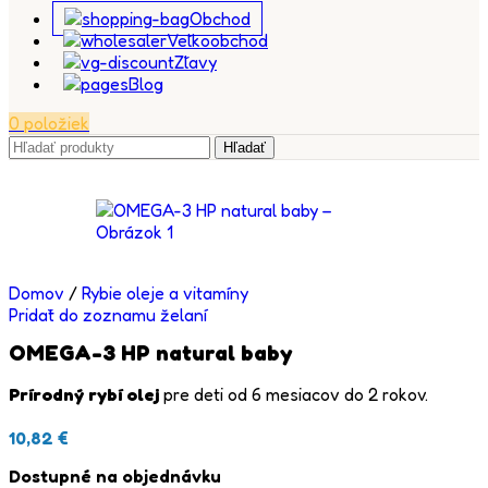
Obchod
Veľkoobchod
Zľavy
Blog
0
položiek
Hľadať
Domov
/
Rybie oleje a vitamíny
Pridať do zoznamu želaní
OMEGA-3 HP natural baby
Prírodný rybí olej
pre deti od 6 mesiacov do 2 rokov.
10,82
€
Dostupné na objednávku