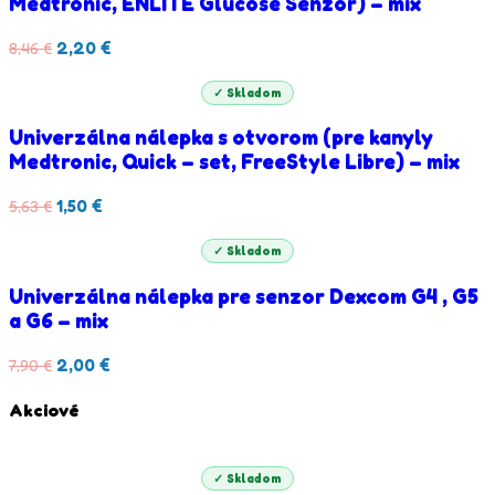
Medtronic, ENLITE Glucose Senzor) – mix
2,20
€
8,46
€
✓ Skladom
Univerzálna nálepka s otvorom (pre kanyly
Medtronic, Quick – set, FreeStyle Libre) – mix
1,50
€
5,63
€
✓ Skladom
Univerzálna nálepka pre senzor Dexcom G4 , G5
a G6 – mix
2,00
€
7,90
€
Akciové
✓ Skladom