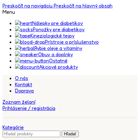
Preskočiť na navigáciu
Preskočiť na hlavný obsah
Menu
Nálepky pre diabetikov
Ponožky pre diabetikov
Kineziologické tejpy
Prístroje a príslušenstvo
Rybie oleje a vitamíny
Obuv a doplnky
Ostatné
Akciové produkty
O nás
Kontakt
Doprava
Zoznam želaní
Prihlásenie / registrácia
Kategórie
Hľadať