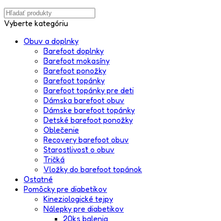
Vyberte kategóriu
Obuv a doplnky
Barefoot doplnky
Barefoot mokasíny
Barefoot ponožky
Barefoot topánky
Barefoot topánky pre deti
Dámska barefoot obuv
Dámske barefoot topánky
Detské barefoot ponožky
Oblečenie
Recovery barefoot obuv
Starostlivosť o obuv
Tričká
Vložky do barefoot topánok
Ostatné
Pomôcky pre diabetikov
Kineziologické tejpy
Nálepky pre diabetikov
20ks balenia