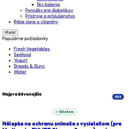
5ks balenia
Ponožky pre diabetikov
Prístroje a príslušenstvo
Rybie oleje a vitamíny
Hľadať
Populárne požiadavky
Fresh Vegetables
Seafood
Yogurt
Breads & Buns
Water
Najpredávanejšie
5KS
5KS
5KS
✓ Skladom
Nálepka na ochranu snímača s vysielačom (pre