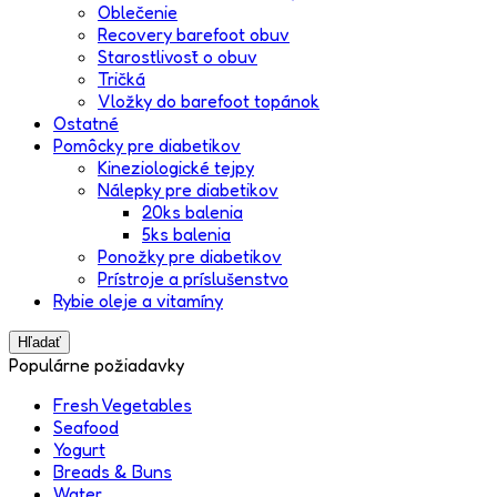
Oblečenie
Recovery barefoot obuv
Starostlivosť o obuv
Tričká
Vložky do barefoot topánok
Ostatné
Pomôcky pre diabetikov
Kineziologické tejpy
Nálepky pre diabetikov
20ks balenia
5ks balenia
Ponožky pre diabetikov
Prístroje a príslušenstvo
Rybie oleje a vitamíny
Hľadať
Populárne požiadavky
Fresh Vegetables
Seafood
Yogurt
Breads & Buns
Water