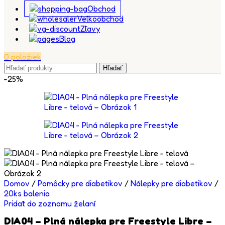
Obchod
Veľkoobchod
Zľavy
Blog
0
položiek
Hľadať
-25%
Domov
/
Pomôcky pre diabetikov
/
Nálepky pre diabetikov
/
20ks balenia
Pridať do zoznamu želaní
DIA04 – Plná nálepka pre Freestyle Libre –