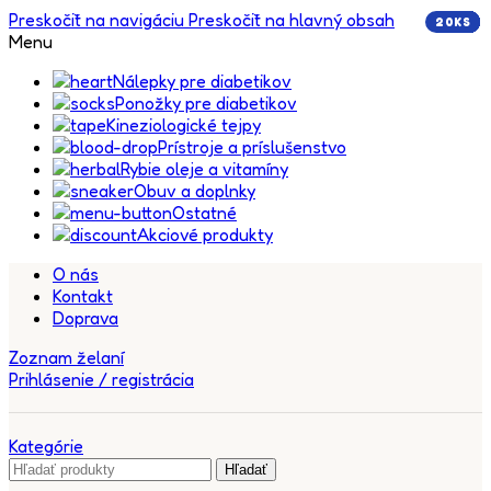
Preskočiť na navigáciu
Preskočiť na hlavný obsah
20KS
5KS
5KS
5KS
5KS
5KS
5KS
5KS
5KS
5KS
5KS
Menu
Nálepky pre diabetikov
Ponožky pre diabetikov
Kineziologické tejpy
Prístroje a príslušenstvo
Rybie oleje a vitamíny
Obuv a doplnky
Ostatné
Akciové produkty
O nás
Kontakt
Doprava
Zoznam želaní
Prihlásenie / registrácia
Kategórie
Hľadať