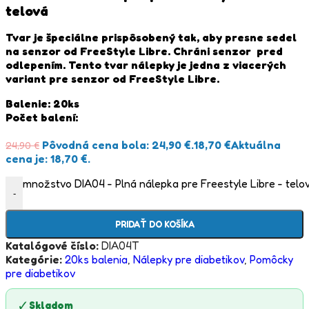
telová
Tvar je špeciálne prispôsobený tak, aby presne sedel
na senzor od FreeStyle Libre. Chráni senzor pred
odlepením. Tento tvar nálepky je jedna z viacerých
variant pre senzor od FreeStyle Libre.
Balenie: 20ks
Počet balení:
Pôvodná cena bola: 24,90 €.
18,70
€
Aktuálna
24,90
€
cena je: 18,70 €.
množstvo DIA04 - Plná nálepka pre Freestyle Libre - telo
-
PRIDAŤ DO KOŠÍKA
Katalógové číslo:
DIA04T
Kategórie:
20ks balenia
,
Nálepky pre diabetikov
,
Pomôcky
pre diabetikov
✓
Skladom