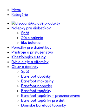
Menu
Kategórie
Akciové produkty
Nálepky pre diabetikov
Späť
20ks balenia
5ks balenia
Ponožky pre diabetikov
Prístroje a príslušenstvo
Kineziologické tejpy
Rybie oleje a vitamíny
Obuv a doplnky
Späť
Barefoot doplnky
Barefoot mokasíny
Barefoot ponožky
Barefoot topánky
Barefoot topánky – presmerovane
Barefoot topánky pre deti
Dámske barefoot topánky