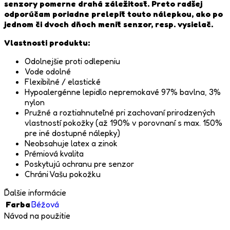
senzory pomerne drahá záležitosť. Preto radšej
odporúčam poriadne prelepiť touto nálepkou, ako po
jednom či dvoch dňoch meniť senzor, resp. vysielač.
Vlastnosti produktu:
Odolnejšie proti odlepeniu
Vode odolné
Flexibilné / elastické
Hypoalergénne lepidlo nepremokavé 97% bavlna, 3%
nylon
Pružné a roztiahnuteľné pri zachovaní prirodzených
vlastností pokožky (až 190% v porovnaní s max. 150%
pre iné dostupné nálepky)
Neobsahuje latex a zinok
Prémiová kvalita
Poskytujú ochranu pre senzor
Chráni Vašu pokožku
Ďalšie informácie
Farba
Béžová
Návod na použitie