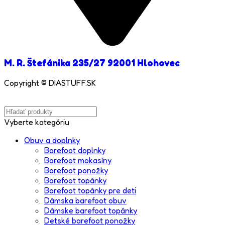
M. R. Štefánika 235/27 92001 Hlohovec
Copyright © DIASTUFF.SK
Vyberte kategóriu
Obuv a doplnky
Barefoot doplnky
Barefoot mokasíny
Barefoot ponožky
Barefoot topánky
Barefoot topánky pre deti
Dámska barefoot obuv
Dámske barefoot topánky
Detské barefoot ponožky