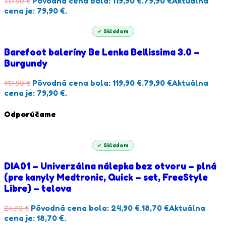
Pôvodná cena bola: 119,90 €.
79,90
€
Aktuálna
119,90
€
cena je: 79,90 €.
✓ Skladom
Barefoot baleríny Be Lenka Bellissima 3.0 –
Burgundy
Pôvodná cena bola: 119,90 €.
79,90
€
Aktuálna
119,90
€
cena je: 79,90 €.
Odporúčame
✓ Skladom
DIA01 – Univerzálna nálepka bez otvoru – plná
(pre kanyly Medtronic, Quick – set, FreeStyle
Libre) – telova
Pôvodná cena bola: 24,90 €.
18,70
€
Aktuálna
24,90
€
cena je: 18,70 €.