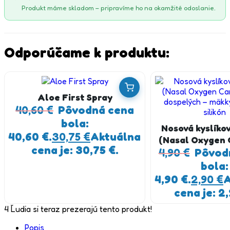
Produkt máme skladom – pripravíme ho na okamžité odoslanie.
Odporúčame k produktu:
Aloe First Spray
40,60
€
Pôvodná cena
bola:
Nosová kyslíko
40,60 €.
30,75
€
Aktuálna
(Nasal Oxygen 
cena je: 30,75 €.
4,90
pre dospelých
€
Pôvod
lekársky si
bola:
4,90 €.
2,90
€
A
cena je: 2,
4
Ľudia si teraz prezerajú tento produkt!
Popis