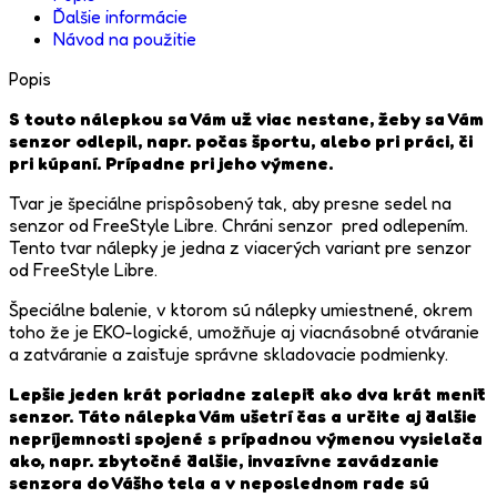
Ďalšie informácie
Návod na použitie
Popis
S touto nálepkou sa Vám už viac nestane, žeby sa Vám
senzor odlepil, napr. počas športu, alebo pri práci, či
pri kúpaní. Prípadne pri jeho výmene.
Tvar je špeciálne prispôsobený tak, aby presne sedel na
senzor od FreeStyle Libre. Chráni senzor pred odlepením.
Tento tvar nálepky je jedna z viacerých variant pre senzor
od FreeStyle Libre.
Špeciálne balenie, v ktorom sú nálepky umiestnené, okrem
toho že je EKO-logické, umožňuje aj viacnásobné otváranie
a zatváranie a zaisťuje správne skladovacie podmienky.
Lepšie jeden krát poriadne zalepiť ako dva krát meniť
senzor. Táto nálepka Vám ušetrí čas a určite aj ďalšie
nepríjemnosti spojené s prípadnou výmenou vysielača
ako, napr. zbytočné ďalšie, invazívne zavádzanie
senzora do Vášho tela a v neposlednom rade sú