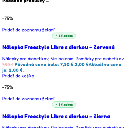
Podobné produkty ...
-75%
Pridať do zoznamu želaní
✓ Skladom
Nálepka Freestyle Libre s dierkou – červená
Nálepky pre diabetikov
,
5ks balenia
,
Pomôcky pre diabetikov
Pôvodná cena bola: 7,90 €.
2,00
€
Aktuálna cena
7,90
€
je: 2,00 €.
Pridať do košíka
-75%
Pridať do zoznamu želaní
✓ Skladom
Nálepka Freestyle Libre s dierkou – čierna
Nálepky pre diabetikov
,
5ks balenia
,
Pomôcky pre diabetikov