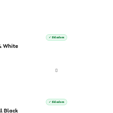
✓ Skladom
& White
✓ Skladom
l Black