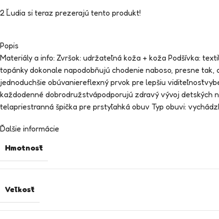
2
Ľudia si teraz prezerajú tento produkt!
Popis
Materiály a info: Zvršok: udržateľná koža + koža Podšívka: te
topánky dokonale napodobňujú chodenie naboso, presne tak, 
jednoduchšie obúvaniereflexný prvok pre lepšiu viditeľnosťvy
každodenné dobrodružstvápodporujú zdravý vývoj detských nôh 
telapriestranná špička pre prstyľahká obuv Typ obuvi: vychád
Ďalšie informácie
Hmotnosť
Veľkosť