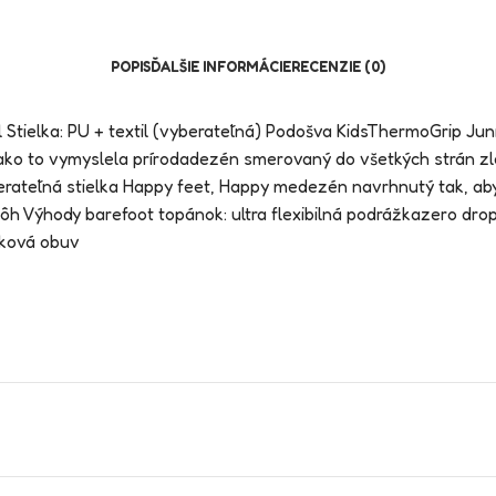
POPIS
ĎALŠIE INFORMÁCIE
RECENZIE (0)
xtil Stielka: PU + textil (vyberateľná) Podošva KidsThermoGri
ako to vymyslela prírodadezén smerovaný do všetkých strán z
berateľná stielka Happy feet, Happy medezén navrhnutý tak, ab
Výhody barefoot topánok: ultra flexibilná podrážkazero drop: 
zková obuv