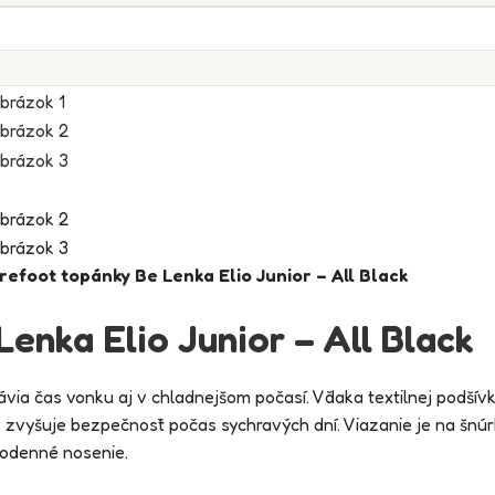
refoot topánky Be Lenka Elio Junior – All Black
enka Elio Junior – All Black
 trávia čas vonku aj v chladnejšom počasí. Vďaka textilnej pod
k zvyšuje bezpečnosť počas sychravých dní. Viazanie je na šnú
dodenné nosenie.