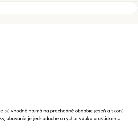
šívke sú vhodné najmä na prechodné obdobie jeseň a skorú
rky, obúvanie je jednoduché a rýchle vďaka praktickému