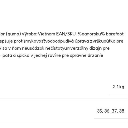
p Junior (guma) Výroba: Vietnam EAN/SKU: %eanorsku% barefoot
lepšuje protišmykovosťvodoodpudivá úprava zvrškupútko pre
y sa v ňom neusádzali nečistotyuniverzálny dizajn pre
päta a špička v jednej rovine pre správne držanie
2,1 kg
35
,
36
,
37
,
38