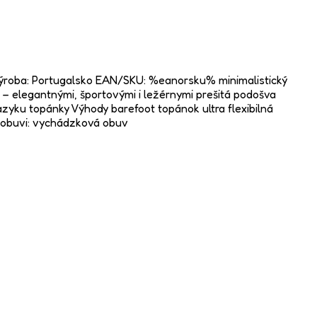
 Výroba: Portugalsko EAN/SKU: %eanorsku% minimalistický
– elegantnými, športovými i ležérnymi prešitá podošva
yku topánky Výhody barefoot topánok ultra flexibilná
p obuvi: vychádzková obuv