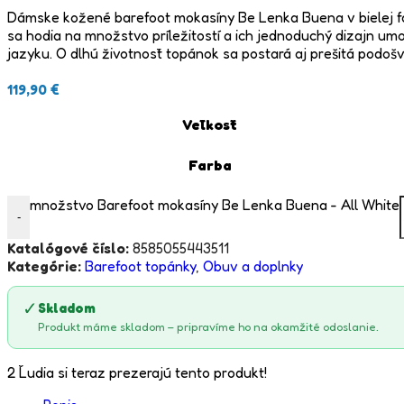
Dámske kožené barefoot mokasíny Be Lenka Buena v bielej fa
sa hodia na množstvo príležitostí a ich jednoduchý dizajn um
jazyku. O dlhú životnosť topánok sa postará aj prešitá podošv
119,90
€
Veľkosť
Farba
množstvo Barefoot mokasíny Be Lenka Buena - All White
-
Katalógové číslo:
8585055443511
Kategórie:
Barefoot topánky
,
Obuv a doplnky
✓
Skladom
Produkt máme skladom – pripravíme ho na okamžité odoslanie.
2
Ľudia si teraz prezerajú tento produkt!