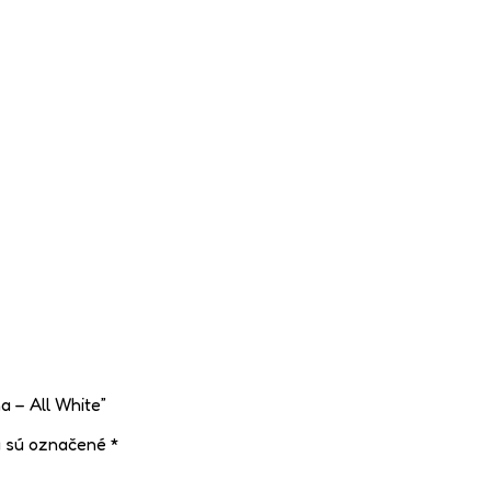
a – All White”
a sú označené
*