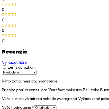
0
0
0
0
Recenzie
Vymazať filtre
Len s obrázkami
Nikto zatiaľ nepridal hodnotenie.
Pridajte prvú recenziu pre “Barefoot mokasíny Be Lenka Buen
Vaša e-mailová adresa nebude zverejnená.
Vyžadované poli
Vaše hodnotenie
*