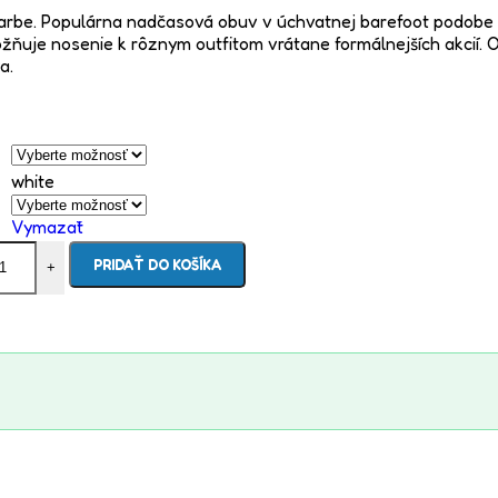
rbe. Populárna nadčasová obuv v úchvatnej barefoot podobe s
ožňuje nosenie k rôznym outfitom vrátane formálnejších akcií.
a.
white
Vymazať
PRIDAŤ DO KOŠÍKA
+