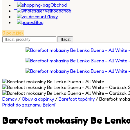
Obchod
Veľkoobchod
Zľavy
Blog
0
položiek
Hľadať
Domov
/
Obuv a doplnky
/
Barefoot topánky
/
Barefoot moka
Pridať do zoznamu želaní
Barefoot mokasíny Be Lenka