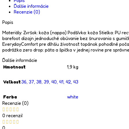
Popis
Ďalšie informácie
Recenzie (0)
Popis
Materiály: Zvršok: koža (nappa) Podšívka: koža Stielka: PU 
barefoot dizajn jednoduché obúvanie bez šnurovania s gumičk
EverydayComfort pre dlhšiu životnosť topánok pohodlné poča
podrážka zero drop: päta a špička v jednej rovine pre správn
Ďalšie informácie
Hmotnosť
1,9 kg
Veľkosť
36
,
37
,
38
,
39
,
40
,
41
,
42
,
43
Farba
white
Recenzie (0)
0 recenzií
0