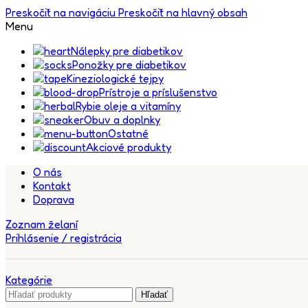
Preskočiť na navigáciu
Preskočiť na hlavný obsah
Menu
Nálepky pre diabetikov
Ponožky pre diabetikov
Kineziologické tejpy
Prístroje a príslušenstvo
Rybie oleje a vitamíny
Obuv a doplnky
Ostatné
Akciové produkty
O nás
Kontakt
Doprava
Zoznam želaní
Prihlásenie / registrácia
Kategórie
Hľadať