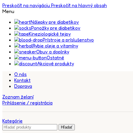
Preskočiť na navigáciu
Preskočiť na hlavný obsah
Menu
Nálepky pre diabetikov
Ponožky pre diabetikov
Kineziologické tejpy
Prístroje a príslušenstvo
Rybie oleje a vitamíny
Obuv a doplnky
Ostatné
Akciové produkty
O nás
Kontakt
Doprava
Zoznam želaní
Prihlásenie / registrácia
Kategórie
Hľadať