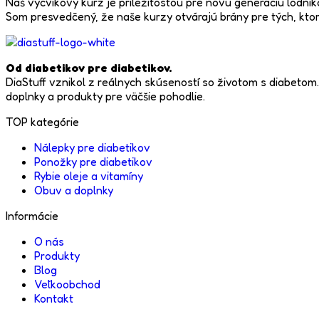
Náš výcvikový kurz je príležitosťou pre novú generáciu lodník
Som presvedčený, že naše kurzy otvárajú brány pre tých, ktor
Od diabetikov pre diabetikov.
DiaStuff vznikol z reálnych skúseností so životom s diabeto
doplnky a produkty pre väčšie pohodlie.
TOP kategórie
Nálepky pre diabetikov
Ponožky pre diabetikov
Rybie oleje a vitamíny
Obuv a doplnky
Informácie
O nás
Produkty
Blog
Veľkoobchod
Kontakt