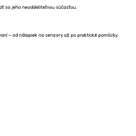
ať sa jeho neoddeliteľnou súčasťou.
aní – od nálepiek na senzory až po praktické pomôcky,