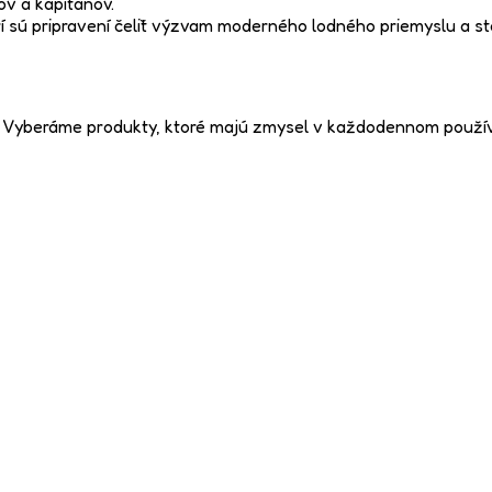
ov a kapitánov.
í sú pripravení čeliť výzvam moderného lodného priemyslu a st
m. Vyberáme produkty, ktoré majú zmysel v každodennom použív