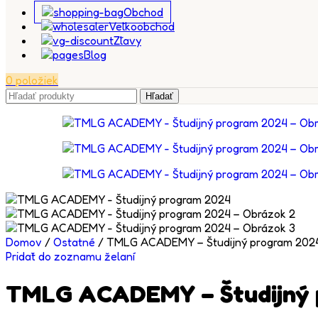
Obchod
Veľkoobchod
Zľavy
Blog
0
položiek
Hľadať
Domov
/
Ostatné
/
TMLG ACADEMY – Študijný program 202
Pridať do zoznamu želaní
TMLG ACADEMY – Študijný 