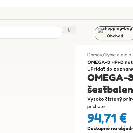
Obchod
Domov
/
Rybie oleje a
OMEGA-3 HP+D natu
Pridať do zoznam
OMEGA-3 
šesťbalen
Vysoko čistený prí
príchute.
94,71
€
Dostupné na objed