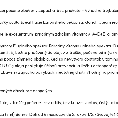
eščej pečene zbavený zápachu, bez príchute – výhodné trojbale
avky podľa špecifikácie Európskeho liekopisu, článok Oleum jeco
čene je excelentným prírodným zdrojom vitamínov A+D+E a ome
amínom E úplného spektra: Prírodný vitamín úplného spektra 10 
itamín E, bežne pridávaný do olejov z treščej pečene od iných 
mä počas zimného obdobia, keď sa nevytvára dostatok vitamín
I.U./1g oleja poskytuje účinnú prevenciu a liečbu osteoporózy
– zbavený zápachu po rybách, neutálnej chuti, vhodný na priam
enných dávok pre dospelých.
olej z treščej pečene. Bez aditív, bez konzervantov, čistý, prír
cu (5ml) denne. Deti od 6 mesiacov do 2 rokov 1/2 kávovej lyžič