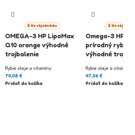
⏳ Na objednávku
⏳ Na objednáv
OMEGA-3 HP LipoMax
Omega-3 HP na
Q10 orange výhodné
prírodný rybí ol
trojbalenie
výhodné trojbal
Rybie oleje a vitamíny
Rybie oleje a vitamíny
74,08
€
47,36
€
Pridať do košíka
Pridať do košíka