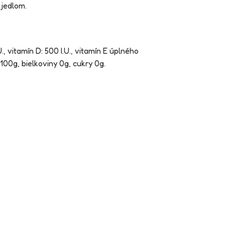
 jedlom.
 vitamín D: 500 I.U., vitamín E úplného
100g, bielkoviny 0g, cukry 0g.