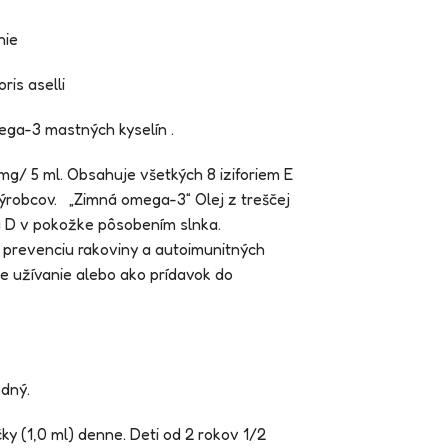
nie
ris aselli
ga-3 mastných kyselín .
mg/ 5 ml. Obsahuje všetkých 8 iziforiem E
výrobcov. „Zimná omega-3“ Olej z treščej
u D v pokožke pôsobením slnka.
, prevenciu rakoviny a autoimunitných
e užívanie alebo ako prídavok do
odný.
ky (1,0 ml) denne. Deti od 2 rokov 1/2