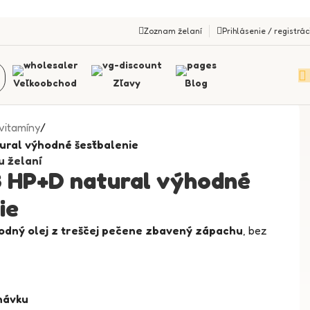
Zoznam želaní
Prihlásenie / registrác
Veľkoobchod
Zľavy
Blog
 vitamíny
/
ral výhodné šesťbalenie
u želaní
HP+D natural výhodné
ie
rodný olej z treščej pečene zbavený zápachu
, bez
návku