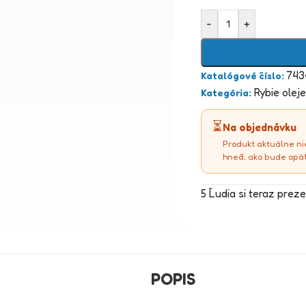
-
+
743
Katalógové číslo:
Rybie olej
Kategória:
⏳
Na objednávku
Produkt aktuálne ni
hneď, ako bude opä
5
Ľudia si teraz preze
POPIS