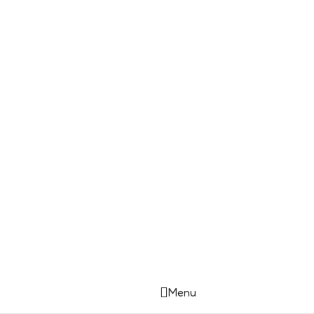
vec
Copyright © DIASTUFF.SK
Menu