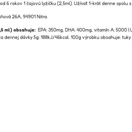
 od 6 rokov 1 čajovú lyžičku (2,5ml). Užívať 1-krát denne spolu s
šňová 26A, 94901 Nitra.
,5 ml) obsahuje:
EPA: 350mg, DHA: 400mg, vitamín A: 5000 I.U.,
a dennej dávky 5g: 188kJ/46kcal. 100g výrobku obsahuje: tuky 