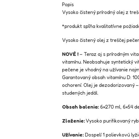
Popis
Vysoko čistený prírodný olej z tr
*produkt spĺňa kvalitatívne požiad
Vysoko čistený olej z treščej pe
NOVÉ !
– Teraz aj s prírodným vit
vitamínu. Neobsahuje syntetický v
pečene je vhodný na užívanie naj
Garantovaný obsah vitamínu D: 100 
ochorení. Olej je dezodorizovaný 
studených jedál.
Obsah balenia:
6×270 ml, 6×54 d
Zloženie:
Vysoko purifikovaný rybí 
Užívanie:
Dospelí 1 polievkovú lyži