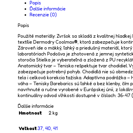
Popis
Ďalšie informácie
Recenzie (0)
Popis
Použité materiály: Zvršok sa skladá z kvalitnej hladke
textílie Dermodry Coolmax®, ktorá zabezpečuje kontin
Zároveň ide o mäkký, ľahký a priedušný materiál, ktor
laboratóriach Podošva je zhotovená z jemnej syntetic
storočia Stielka je vyberateľná a zložená z PU recyk
Anatomický tvar – Teniska rešpektuje tvar chodidiel. V
zabezpečuje potrebný pohyb. Chodidlá nie sú obmedzov
tela i celková korekcia ťažiska. Adaptívna podrážka –
váha – Tenisky Barebarics sú ľahké a bez klenby, čí
navrhnuté a ručne vyrobené v Európskej únii, z lokál
kontinuálny odvod vlhkosti dostupné v číslach: 36-
Ďalšie informácie
Hmotnosť
2 kg
Veľkosť
37
,
40
,
41