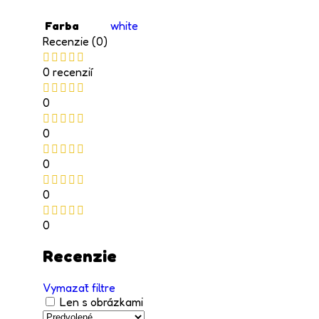
Farba
white
Recenzie (0)
0 recenzií
0
0
0
0
0
Recenzie
Vymazať filtre
Len s obrázkami