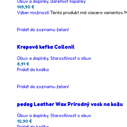
Obuv a doplnky
,
Barefoot topánky
149,90
€
Výber možností
Tento produkt má viacero variantov. 
Pridať do zoznamu želaní
Krepová kefka Collonil
Obuv a doplnky
,
Starostlivosť o obuv
8,91
€
Pridať do košíka
Pridať do zoznamu želaní
pedag Leather Wax Prírodný vosk na kožu
Obuv a doplnky
,
Starostlivosť o obuv
10,90
€
Pridať do košíka