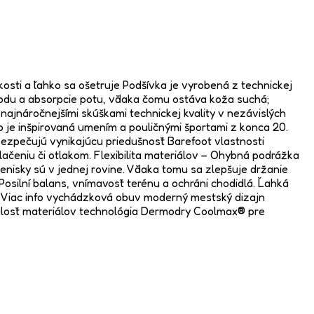
kosti a ľahko sa ošetruje Podšívka je vyrobená z technickej
vodu a absorpcie potu, vďaka čomu ostáva koža suchá;
najnáročnejšími skúškami technickej kvality v nezávislých
 je inšpirovaná umením a pouličnými športami z konca 20.
bezpečujú vynikajúcu priedušnosť Barefoot vlastnosti
tlačeniu či otlakom. Flexibilita materiálov – Ohybná podrážka
enisky sú v jednej rovine. Vďaka tomu sa zlepšuje držanie
osilní balans, vnímavosť terénu a ochráni chodidlá. Ľahká
. Viac info vychádzková obuv moderný mestský dizajn
tálosť materiálov technológia Dermodry Coolmax® pre