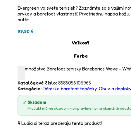
Evergreen vo svete tenisiek? Zoznámte sa s vašimi no
prvkov a barefoot vlastností. Prvotriednu nappa kožu,
outfit.
99,90
€
Veľkosť
Farba
množstvo Barefoot tenisky Barebarics Wave - Whi
-
Katalógové číslo:
8585056106965
Kategórie:
Dámske barefoot topánky
,
Obuv a doplnk
✓
Skladom
Produkt máme skladom – pripravíme ho na okamžité odosla
4
Ľudia si teraz prezerajú tento produkt!