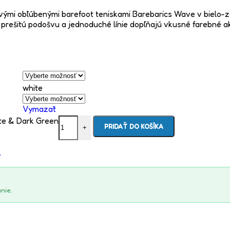
vými obľúbenými barefoot teniskami Barebarics Wave v bielo-ze
 prešitú podošvu a jednoduché línie dopĺňajú vkusné farebné a
white
Vymazať
te & Dark Green
PRIDAŤ DO KOŠÍKA
+
y
nie.