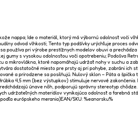
j kože nappa; Ide o materiál, ktorý má výbornú odolnosť voči vlh
uálny odvod vlhkosti; Tento typ podšívky urýchľuje proces od
ý sa používa pri výrobe prestížnych modelov obuvi a prechádza 
kej gumy s vysokou odolnosťou voči opotrebeniu; Podošva Retro
látu a mikrovlákna, ktoré napomáhajú udržať nohy v suchu a za
ytvára dostatočné miesto pre prsty aj pri pohybe, zabráni ich s
ané a prirodzene sa posilňujú. Nulový sklon – Päta a špička t
 Hrúbka 4,5 mm (bez výstupkov) stimuluje nervové zakončenia. P
m predchádzajú únave nôh, podporujú správny stereotyp chôdze
nych udržateľných materiálov vynikajúca odolnosť a farebná s
47 (podľa európskeho merania)EAN/SKU: %eanorsku%