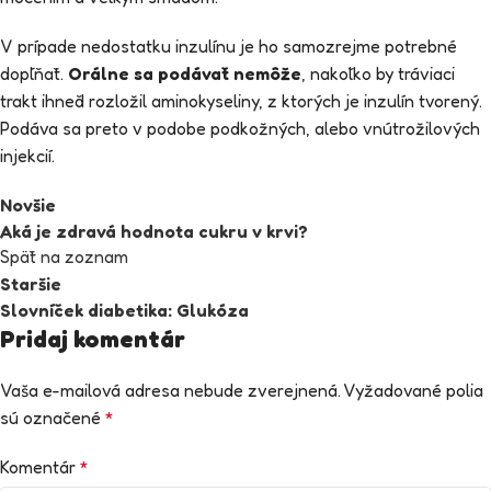
V prípade nedostatku inzulínu je ho samozrejme potrebné
dopĺňať.
Orálne sa podávať nemôže
, nakoľko by tráviaci
trakt ihneď rozložil aminokyseliny, z ktorých je inzulín tvorený.
Podáva sa preto v podobe podkožných, alebo vnútrožilových
injekcií.
Novšie
Aká je zdravá hodnota cukru v krvi?
Späť na zoznam
Staršie
Slovníček diabetika: Glukóza
Pridaj komentár
Vaša e-mailová adresa nebude zverejnená.
Vyžadované polia
sú označené
*
Komentár
*