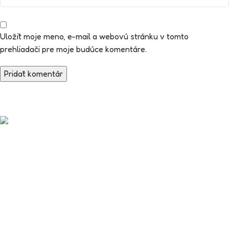
Uložiť moje meno, e-mail a webovú stránku v tomto
prehliadači pre moje budúce komentáre.
Od diabetikov pre diabetikov.
DiaStuff vznikol z reálnych skúseností so životom s diabetom.
Vyberáme produkty, ktoré majú zmysel v každodennom
používaní – od nálepiek na senzory až po praktické pomôcky,
doplnky a produkty pre väčšie pohodlie.
TOP kategórie
Nálepky pre diabetikov