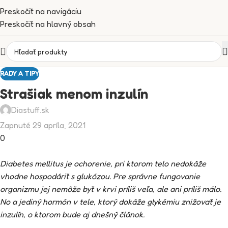
Preskočiť na navigáciu
Preskočiť na hlavný obsah
RADY A TIPY
Strašiak menom inzulín
Diastuff.sk
Zapnuté 29 apríla, 2021
0
Diabetes mellitus je ochorenie, pri ktorom telo nedokáže
vhodne hospodáriť s glukózou. Pre správne fungovanie
organizmu jej nemôže byť v krvi príliš veľa, ale ani príliš málo.
No a jediný hormón v tele, ktorý dokáže glykémiu znižovať je
inzulín, o ktorom bude aj dnešný článok.