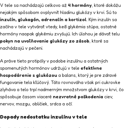
V tele sa nachádzajú celkovo až
4 hormóny
, ktoré dokážu
nejakým spôsobom ovplyvniť hladinu glukózy v krvi. Sú to
inzulín, glukagón, adrenalín a kortizol
. Kým inzulín sa
začína v tele vytvárať vtedy, keď glykémia stúpa, ostatné
hormóny naopak glykémiu zvyšujú. Ich úlohou je dávať telu
pokyn na uvoľňovanie glukózy zo zásob
, ktoré sa
nachádzajú v pečeni.
A práve tieto protipóly v podobe inzulínu a ostatných
spomenutých hormónov udržujú v tele
efektívne
hospodárenie s glukózou
a balans, ktorý je pre zdravé
fungovanie tela kľúčový. Táto rovnováha však pri cukrovke
zlyháva a telo trpí nadmerným množstvom glukózy v krvi, čo
spôsobuje časom viaceré
nezvratné poškodenia
ciev,
nervov, mozgu, obličiek, srdca a očí.
Dopady nedostatku inzulínu v tele