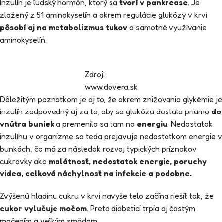
Inzulín je ľudský hormón, ktorý sa
tvorí v pankrease
. Je
zložený z 51 aminokyselín a okrem regulácie glukózy v krvi
pôsobí aj na metabolizmus tukov
a samotné využívanie
aminokyselín.
Zdroj:
www.dovera.sk
Dôležitým poznatkom je aj to, že okrem znižovania glykémie je
inzulín zodpovedný aj za to, aby sa glukóza dostala priamo
do
vnútra buniek
a premenila sa tam na
energiu
. Nedostatok
inzulínu v organizme sa teda prejavuje nedostatkom energie v
bunkách, čo má za následok rozvoj typických príznakov
cukrovky ako
malátnosť, nedostatok energie, poruchy
videa, celková náchylnosť na infekcie a podobne.
Zvýšenú hladinu cukru v krvi navyše telo začína riešiť tak, že
cukor vylučuje močom
. Preto diabetici trpia aj častým
močením a veľkým smädom.